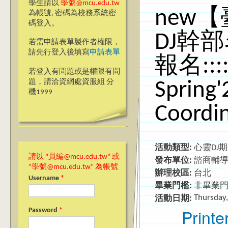
學生請以
學號@mcu.edu.tw
new【
為帳號, 密碼為校務系統密
碼登入。
DJ幹
若需申請表單製作者權限，
請先行登入後填寫
申請表單
報名:::::
若登入有問題或是權限有問
題，請洽資網處資服組 分
Spring'
機1999
Coordi
活動類型:
心靈DJ
請以 "員編@mcu.edu.tw" 或
發布單位:
諮商輔
"學號@mcu.edu.tw" 為帳號
辦理校區:
台北
Username
*
畢業門檻:
非畢業
Thursday,
活動日期:
Printe
Password
*