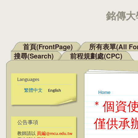
銘傳大學
首頁(FrontPage)
所有表單(All Fo
Main menu
搜尋(Search)
前程規劃處(CPC)
Languages
繁體中文
English
Home
You are here
* 個
僅供承
公告事項
教師請以
員編@mcu.edu.tw