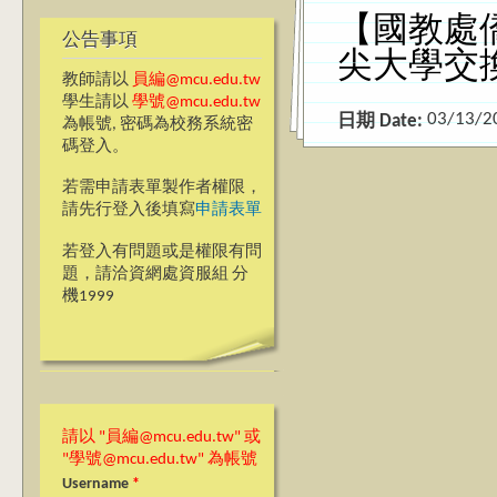
【國教處僑
公告事項
尖大學交
教師請以
員編@mcu.edu.tw
學生請以
學號@mcu.edu.tw
03/13/2
日期 Date:
為帳號, 密碼為校務系統密
碼登入。
若需申請表單製作者權限，
請先行登入後填寫
申請表單
若登入有問題或是權限有問
題，請洽資網處資服組 分
機1999
請以 "員編@mcu.edu.tw" 或
"學號@mcu.edu.tw" 為帳號
Username
*