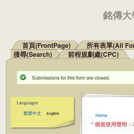
銘傳大學
首頁(FrontPage)
所有表單(All Fo
Main menu
搜尋(Search)
前程規劃處(CPC)
Submissions for this form are closed.
Status message
Languages
繁體中文
English
Home
You are here
* 個資使用聲明