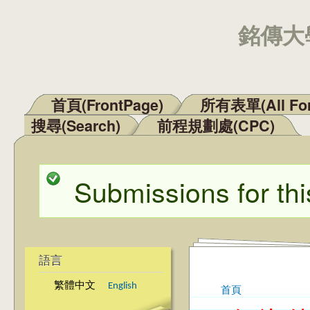
銘傳大學
首頁(FrontPage)
所有表單(All Fo
主選單
搜尋(Search)
前程規劃處(CPC)
Submissions for thi
狀態訊息
語言
繁體中文
English
首頁
您在這裡