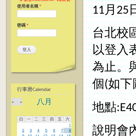
11月25
使用者名稱
*
密碼
*
台北校區
以登入
為止。
個(如下
行事曆Calendar
八月
»
«
地點:E
曰
一
二
三
四
五
六
1
說明會內
2
3
4
5
6
7
8
9
10
11
12
13
14
15