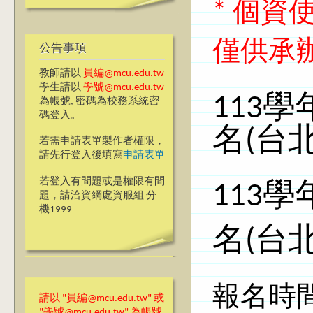
* 個
僅供承
公告事項
教師請以
員編@mcu.edu.tw
學生請以
學號@mcu.edu.tw
113
為帳號, 密碼為校務系統密
碼登入。
名(台
若需申請表單製作者權限，
請先行登入後填寫
申請表單
若登入有問題或是權限有問
113
題，請洽資網處資服組 分
機1999
名(台
報名時間:
請以 "員編@mcu.edu.tw" 或
"學號@mcu.edu.tw" 為帳號