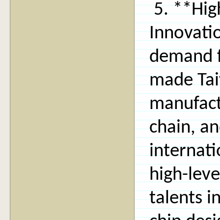
5. **Hig
Innovati
demand f
made Tai
manufact
chain, an
internati
high-leve
talents i