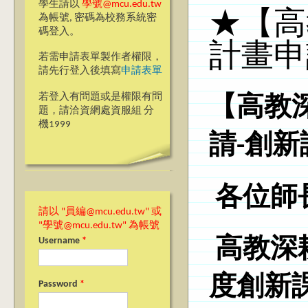
學生請以
學號@mcu.edu.tw
★【高
為帳號, 密碼為校務系統密
碼登入。
計畫申
若需申請表單製作者權限，
請先行登入後填寫
申請表單
若登入有問題或是權限有問
【高教
題，請洽資網處資服組 分
機1999
請-
創新
各位師
請以 "員編@mcu.edu.tw" 或
"學號@mcu.edu.tw" 為帳號
高教深
Username
*
度
創新
Password
*