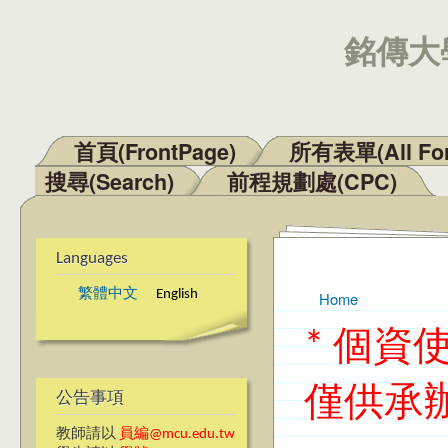
銘傳大學
首頁(FrontPage)
所有表單(All Fo
Main menu
搜尋(Search)
前程規劃處(CPC)
Languages
繁體中文
English
Home
You are here
* 個
僅供承
公告事項
教師請以
員編@mcu.edu.tw