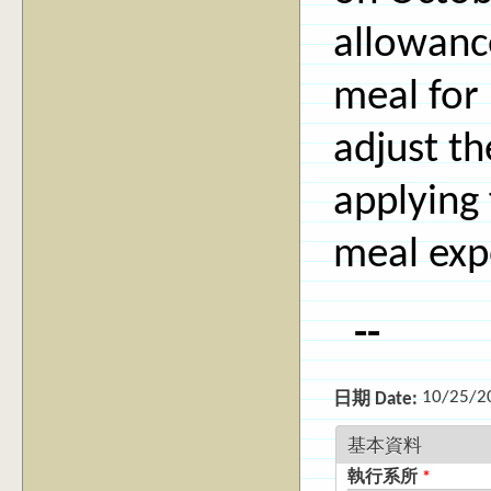
allowanc
meal for 
adjust t
applying
meal exp
--
10/25/2
日期 Date:
基本資料
執行系所
*