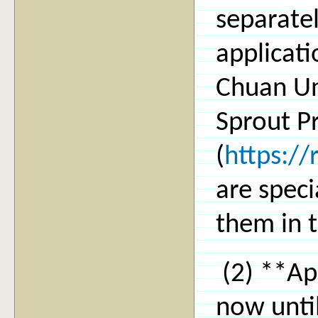
separatel
applicati
Chuan Un
Sprout P
(
https:/
are speci
them in t
(2) **Ap
now unti