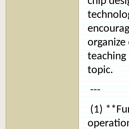
chip des
technolo
encourage
organize
teaching 
topic.
---
(1) **Fu
operatio