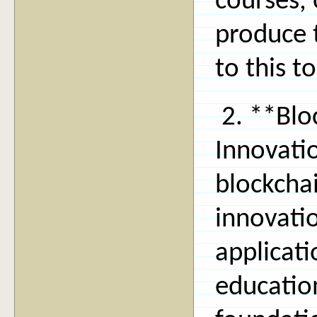
courses,
produce 
to this to
2. **Blo
Innovatio
blockcha
innovatio
applicat
education