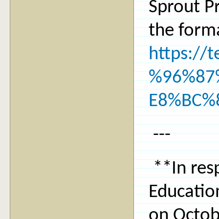
Sprout Pr
the form
https://
%96%87
E8%BC%
---
**In res
Education
on Octob