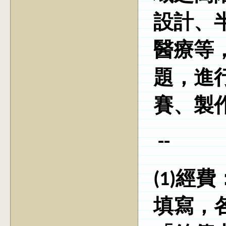
設計、
醫療等
題，進
賽、製
--
(1)經
填寫，