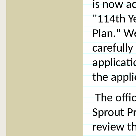
is now ac
"114th Y
Plan." We
carefully
applicati
the appli
The offi
Sprout Pr
review th