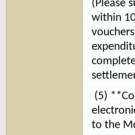
(Please 
within 10
vouchers 
expenditu
complete
settleme
(5) **Co
electron
to the M