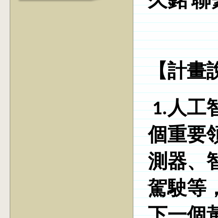
久銘 聯
【計畫
1.人工
個重要
測器、
駕駛等
下一個