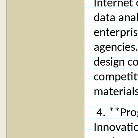
Internet 
data ana
enterpri
agencies
design co
competit
materials
4. **Pr
Innovati