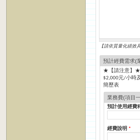
【請依質量化績效
預計經費需求(
★【請注意】★ 1. 業務費與資本門請分開填寫 2. 鐘點費以校外國內專家
$2,000元/小
簡歷表
業務費(項目一
預計使用經費
經費說明
*