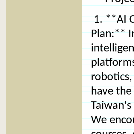
1. **AI 
Plan:** I
intellige
platforms
robotics
have the
Taiwan's
We encou