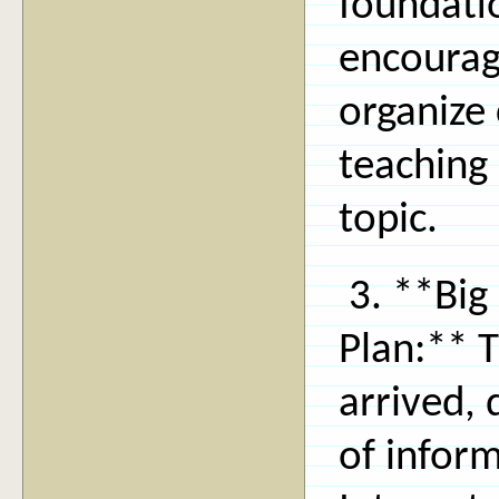
foundati
encourage
organize
teaching 
topic.
3. **Big
Plan:** T
arrived,
of infor