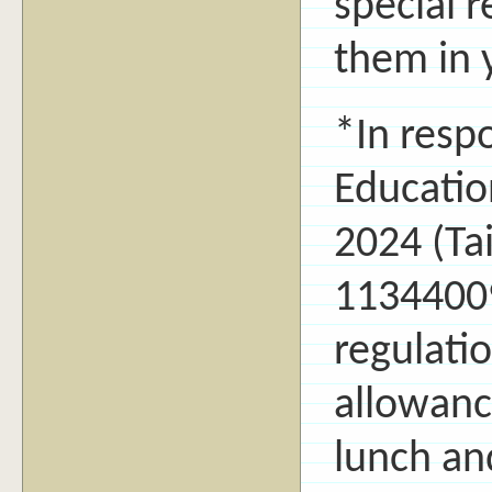
special 
them in 
*In resp
Educatio
2024 (Tai
1134400
regulati
allowanc
lunch an