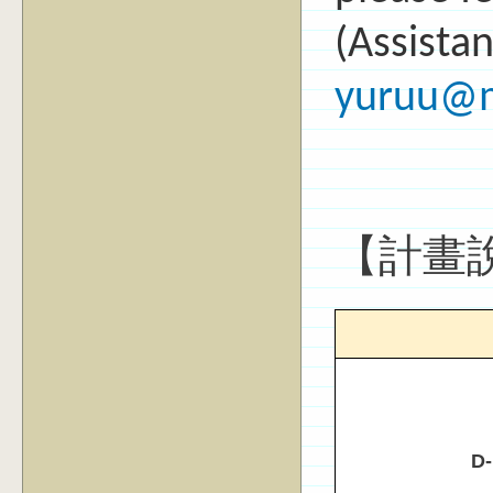
(Assista
yuruu@m
【計畫
D-