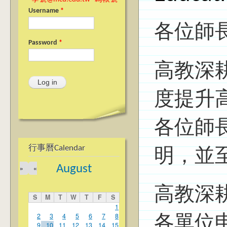
Username
*
各位師
Password
*
高教深
度提升
各位師
行事曆Calendar
明，並至
August
»
«
高教深
S
M
T
W
T
F
S
1
2
3
4
5
6
7
8
各單位
9
10
11
12
13
14
15