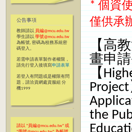
* 個
僅供承
公告事項
教師請以
員編@mcu.edu.tw
學生請以
學號@mcu.edu.tw
【高教
為帳號, 密碼為校務系統密
碼登入。
畫申請
若需申請表單製作者權限，
請先行登入後填寫
申請表單
【Highe
若登入有問題或是權限有問
題，請洽資網處資服組 分
Projec
機1999
Applica
the Pub
Educat
請以 "員編@mcu.edu.tw" 或
"學號@mcu.edu.tw" 為帳號