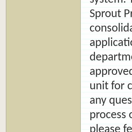
Sprout Pr
consolid
applicat
departme
approved
unit for 
any ques
process o
please fe