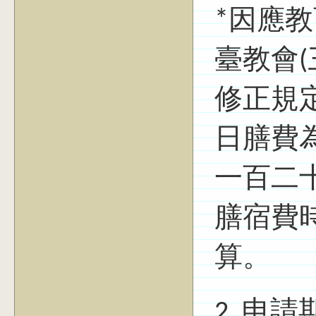
*因應教
臺教會(三
修正規
日膳費
一百二
膳宿費
算。
2. 申