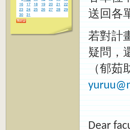
16
17
18
19
20
21
22
23
24
25
26
27
28
29
送回各
30
31
若對計
疑問，
（郁茹助理
yuruu@m
Dear fac