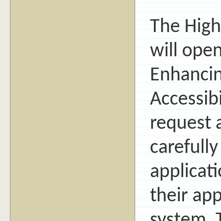
The High
will open
Enhancin
Accessibi
request 
carefully
applicat
their ap
system. 