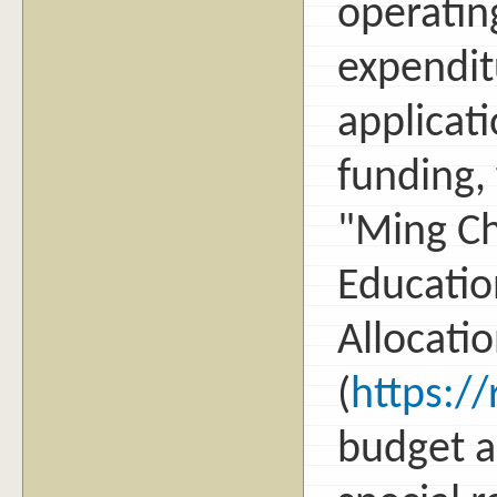
operatin
expendit
applicati
funding, 
"Ming Ch
Educatio
Allocatio
(
https:/
budget al