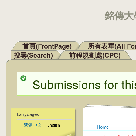
銘傳大學
首頁(FrontPage)
所有表單(All Fo
Main menu
搜尋(Search)
前程規劃處(CPC)
Submissions for thi
Status message
Languages
繁體中文
English
Home
You are here