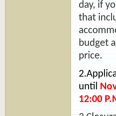
day, if y
that inc
accommo
budget a
price.
2.Applic
until
No
12:00 P.