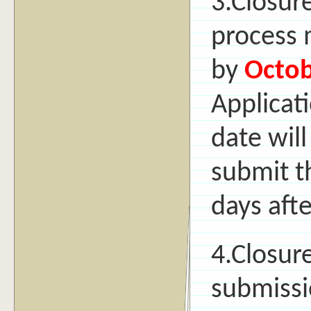
3.Closure
process 
by
Octob
Applicati
date wil
submit t
days afte
4.Closure
submissi