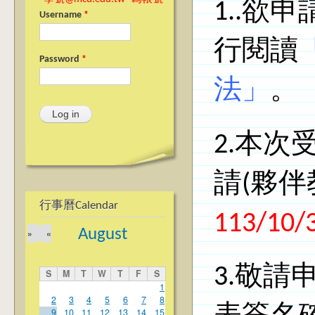
1..欲
Username
*
行閱讀
Password
*
法
」
。
2.本
請(夥伴
行事曆Calendar
113/10/
August
»
«
3.敬
S
M
T
W
T
F
S
1
2
3
4
5
6
7
8
9
10
11
12
13
14
15