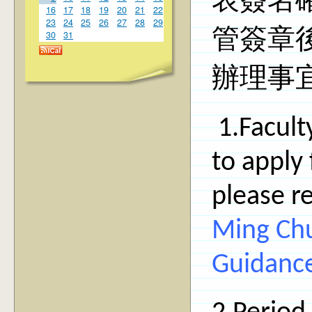
表簽名
16
17
18
19
20
21
22
23
24
25
26
27
28
29
管簽章
30
31
辦理事
1.Facul
to apply
please r
Ming Chu
Guidanc