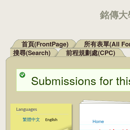
銘傳大學
首頁(FrontPage)
所有表單(All Fo
Main menu
搜尋(Search)
前程規劃處(CPC)
Submissions for thi
Status message
Languages
繁體中文
English
Home
You are here