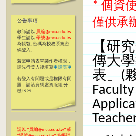
* 個
僅供承
公告事項
教師請以
員編@mcu.edu.tw
學生請以
學號@mcu.edu.tw
【研究
為帳號, 密碼為校務系統密
碼登入。
傳大學
若需申請表單製作者權限，
請先行登入後填寫
申請表單
表」(夥
若登入有問題或是權限有問
題，請洽資網處資服組 分
Faculty
機1999
Applica
Teacher
請以 "員編@mcu.edu.tw" 或
"學號@mcu.edu.tw" 為帳號