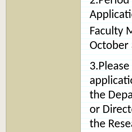
2.Period
Applicati
Faculty 
October 
3.Please 
applicat
the Depa
or Direct
the Res