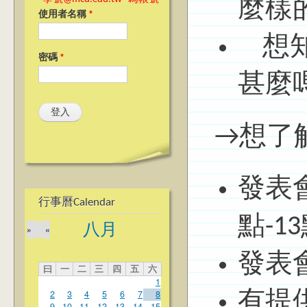
麼樣
使用者名稱
*
想知
密碼
*
甚麼
→想了
發表會
行事曆Calendar
點-1
八月
»
«
發表會
曰
一
二
三
四
五
六
1
2
3
4
5
6
7
8
有提
9
10
11
12
13
14
15