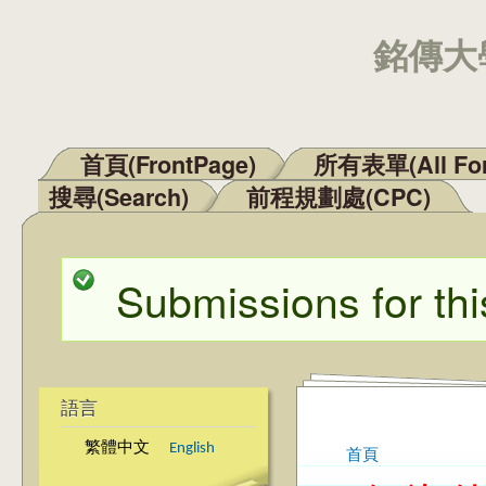
銘傳大學
首頁(FrontPage)
所有表單(All Fo
主選單
搜尋(Search)
前程規劃處(CPC)
Submissions for thi
狀態訊息
語言
繁體中文
English
首頁
您在這裡