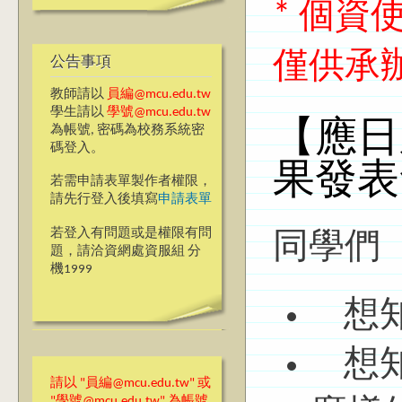
* 個
僅供承
公告事項
教師請以
員編@mcu.edu.tw
學生請以
學號@mcu.edu.tw
【應日
為帳號, 密碼為校務系統密
碼登入。
果發表
若需申請表單製作者權限，
請先行登入後填寫
申請表單
若登入有問題或是權限有問
同學們
題，請洽資網處資服組 分
機1999
想知
想知
請以 "員編@mcu.edu.tw" 或
"學號@mcu.edu.tw" 為帳號