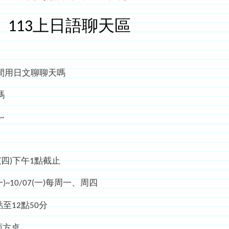
113上日語聊天區
間用日文聊聊天嗎
嗎
~
2(四)下午1點截止
)~10/07(一)每周一、周四
點至12點50分
面方桌