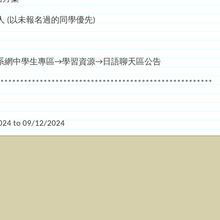
人 (以未報名過的同學優先)
系網中學生專區→學習資源→日語聊天區公告
******************************************************
024
to
09/12/2024