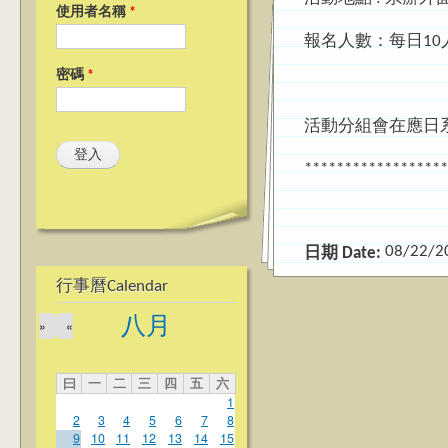
使用者名稱
*
報名人數：每日10
密碼
*
活動分組會在應日
******************
08/22/2
日期 Date:
行事曆Calendar
八月
»
«
曰
一
二
三
四
五
六
1
2
3
4
5
6
7
8
9
10
11
12
13
14
15