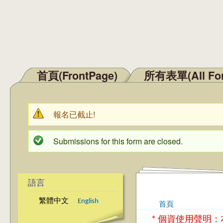
首頁(FrontPage)
所有表單(All Fo
主選單
報名已截止!
警告訊息
Submissions for this form are closed.
狀態訊息
語言
繁體中文
English
首頁
您在這裡
* 個資使用聲明