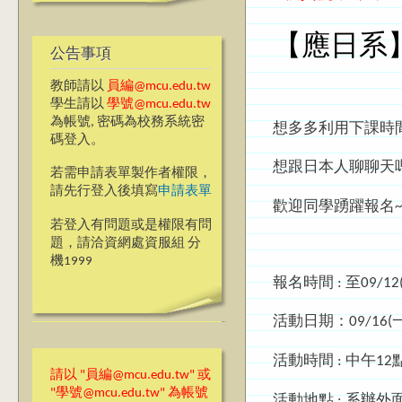
【應日系】
公告事項
教師請以
員編@mcu.edu.tw
學生請以
學號@mcu.edu.tw
為帳號, 密碼為校務系統密
想多多利用下課時
碼登入。
想跟日本人聊聊天
若需申請表單製作者權限，
請先行登入後填寫
申請表單
歡迎同學踴躍報名~
若登入有問題或是權限有問
題，請洽資網處資服組 分
機1999
報名時間 : 至09/1
活動日期：09/16(一
活動時間 : 中午12
請以 "員編@mcu.edu.tw" 或
"學號@mcu.edu.tw" 為帳號
活動地點 : 系辦外