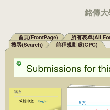
銘傳大學
首頁(FrontPage)
所有表單(All Fo
主選單
搜尋(Search)
前程規劃處(CPC)
Submissions for thi
狀態訊息
語言
繁體中文
English
首頁
您在這裡