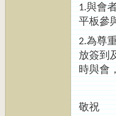
1.與
平板參
2.為尊
放簽到
時與會
敬祝