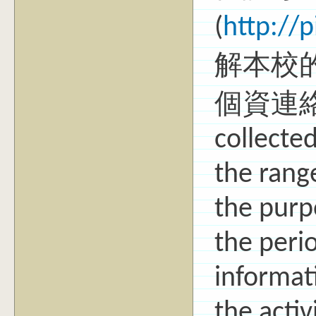
(
http://
解本校
個資連絡窗
collected
the rang
the purpo
the peri
informat
the activ