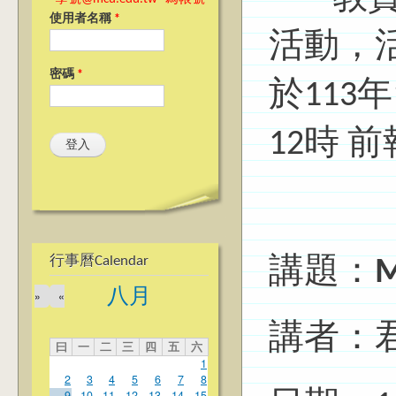
使用者名稱
*
活動，
密碼
*
於113
12時 
行事曆Calendar
講題：
M
八月
»
«
講者：
曰
一
二
三
四
五
六
1
2
3
4
5
6
7
8
9
10
11
12
13
14
15