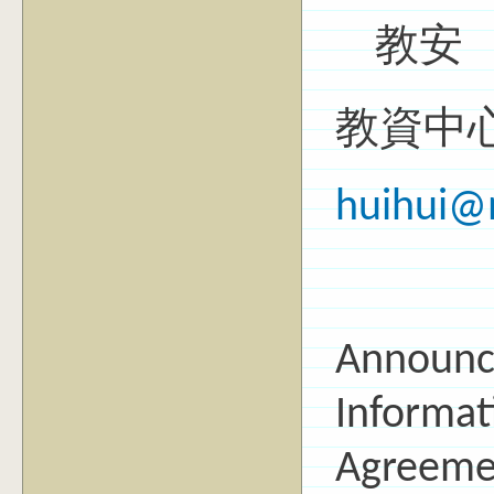
教安
教資中心
huihui@
Announc
Informat
Agreeme