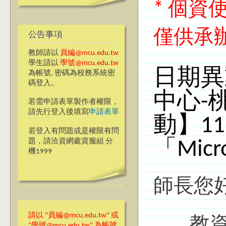
* 個
僅供承
公告事項
教師請以
員編@mcu.edu.tw
學生請以
學號@mcu.edu.tw
日期異
為帳號, 密碼為校務系統密
碼登入。
中心-
若需申請表單製作者權限，
請先行登入後填寫
申請表單
動】11
若登入有問題或是權限有問
題，請洽資網處資服組 分
「Micro
機1999
師長您
請以 "員編@mcu.edu.tw" 或
教資中
"學號@mcu.edu.tw" 為帳號