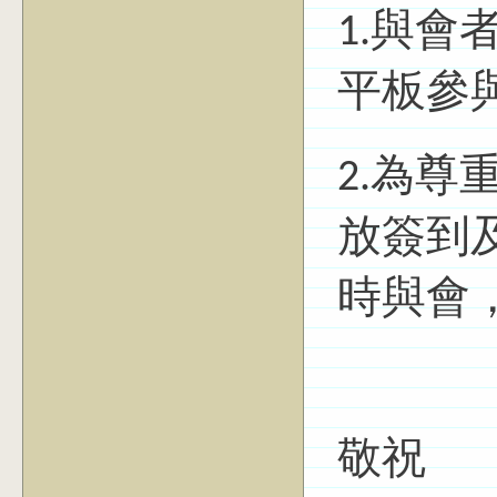
1.與
平板參
2.為尊
放簽到
時與會
敬祝