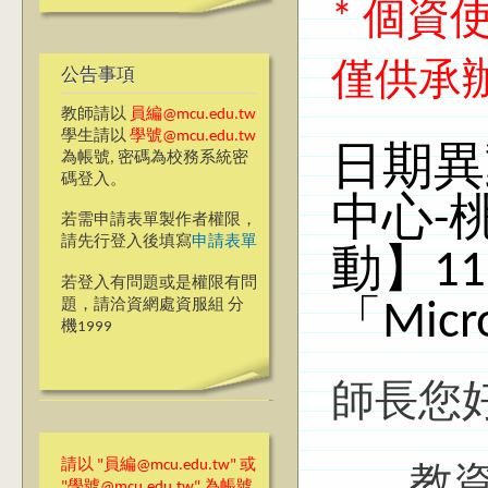
* 個
僅供承
公告事項
教師請以
員編@mcu.edu.tw
學生請以
學號@mcu.edu.tw
日期異
為帳號, 密碼為校務系統密
碼登入。
中心-
若需申請表單製作者權限，
請先行登入後填寫
申請表單
動】11
若登入有問題或是權限有問
題，請洽資網處資服組 分
「Micro
機1999
師長您
請以 "員編@mcu.edu.tw" 或
教資中
"學號@mcu.edu.tw" 為帳號