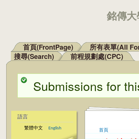
銘傳大學
首頁(FrontPage)
所有表單(All Fo
主選單
搜尋(Search)
前程規劃處(CPC)
Submissions for thi
狀態訊息
語言
繁體中文
English
首頁
您在這裡