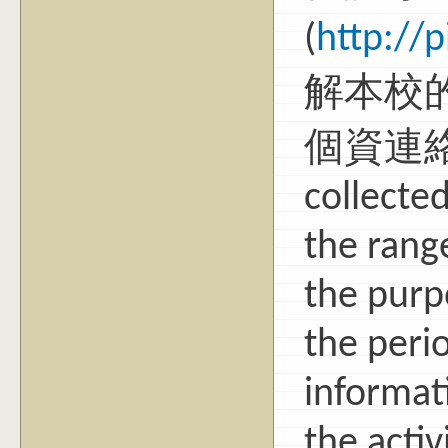
(
http://
解本校
個資連絡窗
collected
the rang
the purpo
the peri
informat
the activ