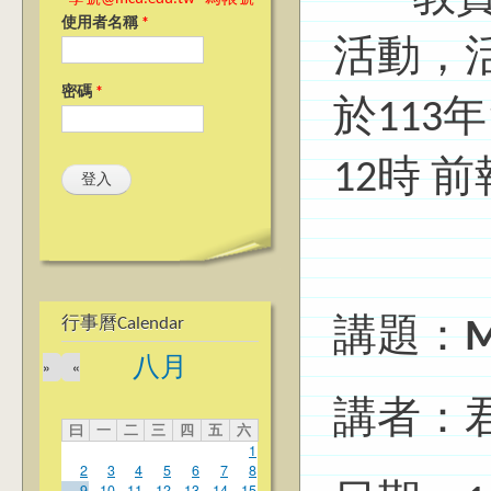
使用者名稱
*
活動，
密碼
*
於113
12時 
行事曆Calendar
講題：
M
八月
»
«
講者：
曰
一
二
三
四
五
六
1
2
3
4
5
6
7
8
9
10
11
12
13
14
15