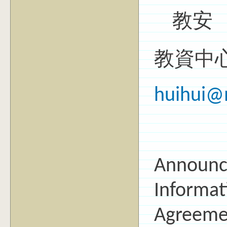
教安
教資中心
huihui@
Announc
Informat
Agreeme