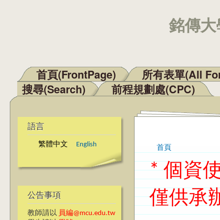
銘傳大學
首頁(FrontPage)
所有表單(All Fo
主選單
搜尋(Search)
前程規劃處(CPC)
語言
繁體中文
English
首頁
您在這裡
* 個
僅供承
公告事項
教師請以
員編@mcu.edu.tw