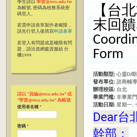
學生請以
學號@mcu.edu.tw
【台北校
為帳號, 密碼為校務系統密
碼登入。
末回饋表P
若需申請表單製作者權限，
請先行登入後填寫
申請表單
Coordin
若登入有問題或是權限有問
題，請洽資網處資服組 分
Form
機1999
活動類型:
心靈DJ
發布單位:
諮商輔
辦理校區:
台北
請以 "員編@mcu.edu.tw" 或
畢業門檻:
非畢業
"學號@mcu.edu.tw" 為帳號
活動日期:
星期一, 十
使用者名稱
*
Dear
密碼
*
幹部：