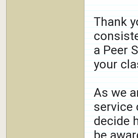
Thank yo
consiste
a Peer 
your cl
As we ar
service 
decide 
be awar