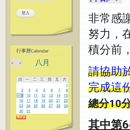
非常感
努力，
積分前
行事曆Calendar
八月
»
«
請協助
曰
一
二
三
四
五
六
1
完成這
2
3
4
5
6
7
8
9
10
11
12
13
14
15
總分10
16
17
18
19
20
21
22
23
24
25
26
27
28
29
30
31
其中第6