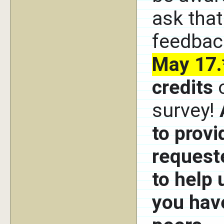
ask that
feedbac
May 17.
credits
o
survey!
to provi
request
to help 
you hav