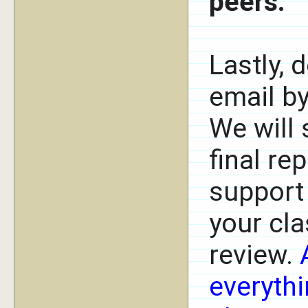
peers.
Lastly, 
email b
We will 
final re
support 
your cla
review.
everyth