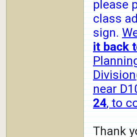
please p
class ad
sign.
We
it back 
Plannin
Division
near D1
24
, to 
Thank yo