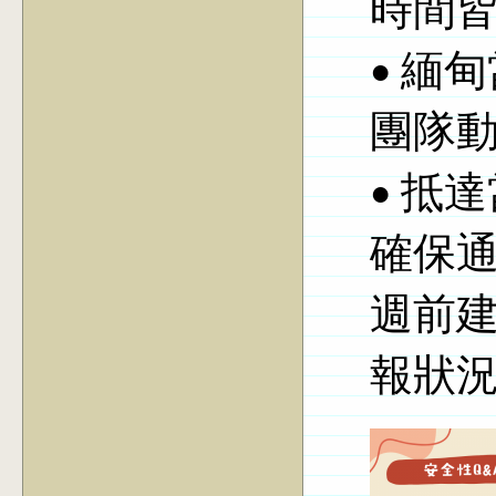
時間
• 緬
團隊
• 抵
確保
週前
報狀