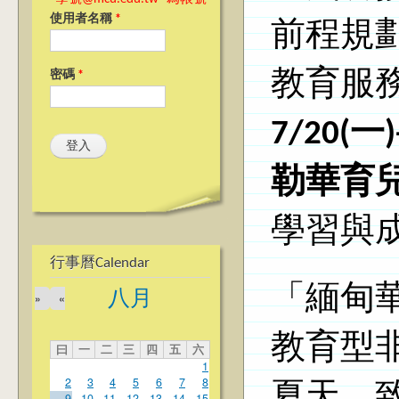
使用者名稱
*
前程規
教育服
密碼
*
7/20(一
勒華育
學習與
行事曆Calendar
「緬甸
八月
»
«
教育型非
曰
一
二
三
四
五
六
1
2
3
4
5
6
7
8
夏天，
9
10
11
12
13
14
15