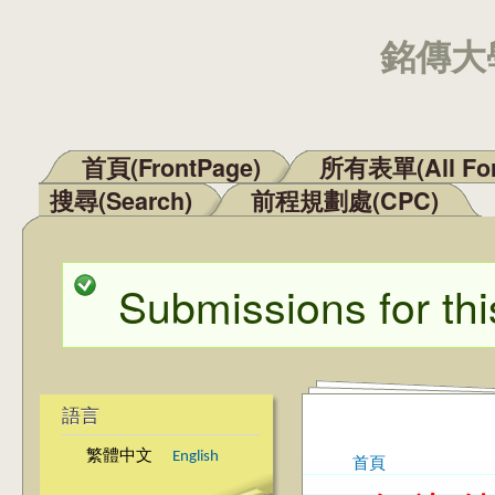
銘傳大學
首頁(FrontPage)
所有表單(All Fo
主選單
搜尋(Search)
前程規劃處(CPC)
Submissions for thi
狀態訊息
語言
繁體中文
English
首頁
您在這裡