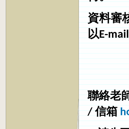
資料審
以E-m
聯絡老師
/ 信箱
h