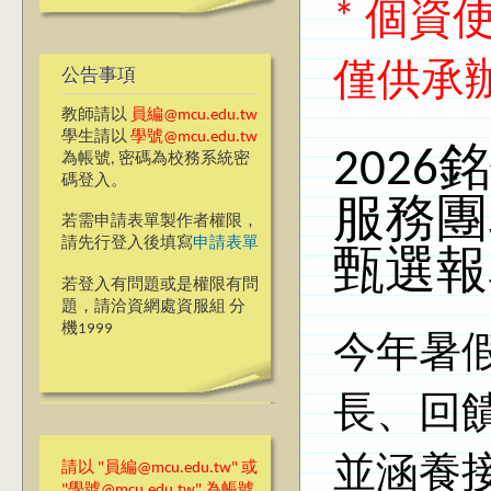
* 個
僅供承
公告事項
教師請以
員編@mcu.edu.tw
學生請以
學號@mcu.edu.tw
202
為帳號, 密碼為校務系統密
碼登入。
服務團
若需申請表單製作者權限，
請先行登入後填寫
申請表單
甄選報
若登入有問題或是權限有問
題，請洽資網處資服組 分
機1999
今年暑
長、回
並涵養
請以 "員編@mcu.edu.tw" 或
"學號@mcu.edu.tw" 為帳號