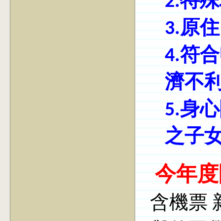
2.特
3.原
4.符
濟不
5.身
之子
今年
含機票 