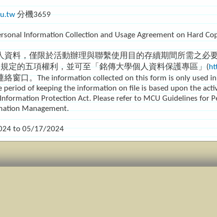
u.tw
分機3659
rsonal Information Collection and Usage Agreement on Hard C
人資料，僅限於活動辦理與聯繫使用目的存續期間所需之必
條規定的五項權利，並可至「銘傳大學個人資料保護專區」(
ht
information collected on this form is only used in the r
he period of keeping the information on file is based upon the acti
l Information Protection Act. Please refer to MCU Guidelines fo
mation Management.
024
to
05/17/2024