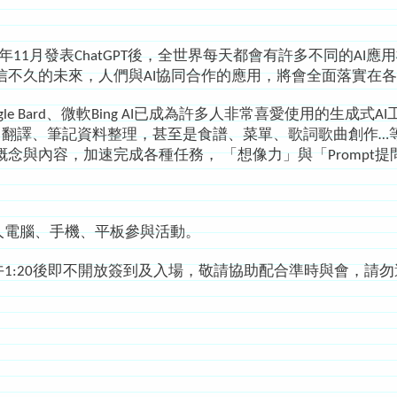
2022年11月發表ChatGPT後，全世界每天都會有許多不同的A
信不久的未來，人們與AI協同合作的應用，將會全面落實在
Google Bard、微軟Bing AI已成為許多人非常喜愛使用的
案、翻譯、筆記資料整理，甚至是食譜、菜單、歌詞歌曲創作…
念與內容，加速完成各種任務， 「想像力」與「Prompt
個人電腦、手機、平板參與活動。
午1:20後即不開放簽到及入場，敬請協助配合準時與會，請