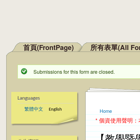
首頁(FrontPage)
所有表單(All Fo
Main menu
Submissions for this form are closed.
Status message
Languages
繁體中文
English
Home
You are here
* 個資使用聲明
【教學暨學