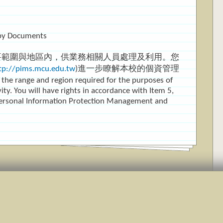
opy Documents
要範圍與地區內，供業務相關人員處理及利用。您
tp://pims.mcu.edu.tw
)進一步瞭解本校的個資管理
ange and region required for the purposes of
vity. You will have rights in accordance with Item 5,
r Personal Information Protection Management and