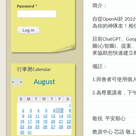
簡介：
Password
*
自從OpenAI於 
為你的神隊友！相
目前ChatGPT、
圖(心智圖)、提
來協助您快速建立概
備註：
行事曆Calendar
1.與會者可使用
August
»
«
2.為尊重講者，下
S
M
T
W
T
F
S
1
2
3
4
5
6
7
8
9
10
11
12
13
14
15
敬祝 平安順心
16
17
18
19
20
21
22
23
24
25
26
27
28
29
30
31
教資中心 芯語 敬上