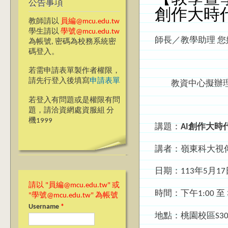
公告事項
創作大時
教師請以
員編@mcu.edu.tw
學生請以
學號@mcu.edu.tw
師長／教學助理 您
為帳號, 密碼為校務系統密
碼登入。
若需申請表單製作者權限，
請先行登入後填寫
申請表單
教資中心擬辦理數位
若登入有問題或是權限有問
題，請洽資網處資服組 分
機1999
講題：
AI
創作大時
講者：嶺東科大視
日期：113年5月17
請以 "員編@mcu.edu.tw" 或
時間：下午1:00 至 3
"學號@mcu.edu.tw" 為帳號
Username
*
地點：桃園校區S3