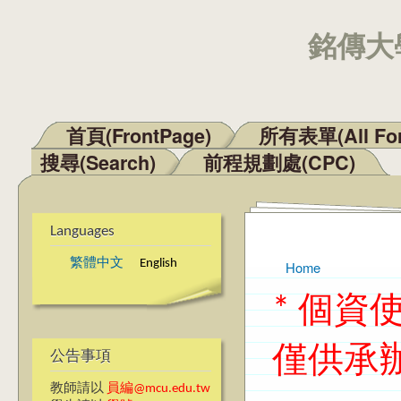
銘傳大學
首頁(FrontPage)
所有表單(All Fo
Main menu
搜尋(Search)
前程規劃處(CPC)
Languages
繁體中文
English
Home
You are here
* 個
僅供承
公告事項
教師請以
員編@mcu.edu.tw