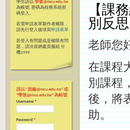
學生請以
學號@mcu.edu.tw
【課務
為帳號, 密碼為校務系統密
碼登入。
別反思
若需申請表單製作者權限，
請先行登入後填寫
申請表單
若登入有問題或是權限有問
老師您
題，請洽資網處資服組 分
機1999
在課程
別課程
請以 "員編@mcu.edu.tw" 或
"學號@mcu.edu.tw" 為帳號
後，將
Username
*
助。
Password
*