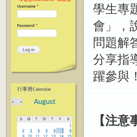
學生專
Username
*
會」，
Password
*
問題解
分享指
躍參與
行事曆Calendar
August
»
«
【注意
S
M
T
W
T
F
S
1
2
3
4
5
6
7
8
9
10
11
12
13
14
15