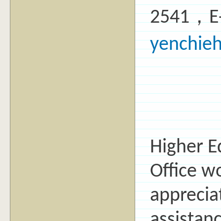
2541，E
yenchie
Higher E
Office wo
apprecia
assistan