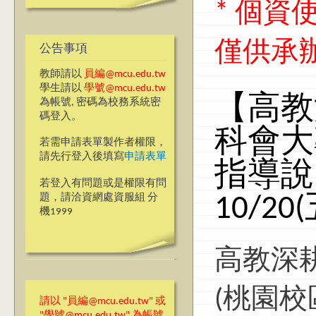
* 個
僅供承
公告事項
教師請以
員編@mcu.edu.tw
學生請以
學號@mcu.edu.tw
【高教
為帳號, 密碼為校務系統密
碼登入。
科會大
若需申請表單製作者權限，
請先行登入後填寫
申請表單
指導說
若登入有問題或是權限有問
題，請洽資網處資服組 分
10/20
機1999
高教深耕
(桃園校
請以 "員編@mcu.edu.tw" 或
"學號@mcu.edu.tw" 為帳號