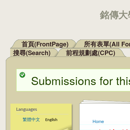
銘傳大學
首頁(FrontPage)
所有表單(All Fo
Main menu
搜尋(Search)
前程規劃處(CPC)
Submissions for thi
Status message
Languages
繁體中文
English
Home
You are here