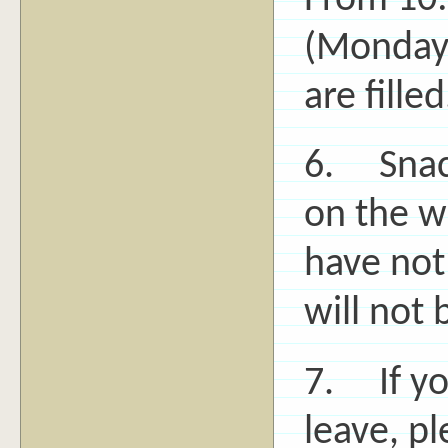
(Monday)
are filled
6. Snack
on the w
have not 
will not
7. If yo
leave, pl