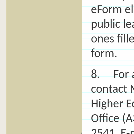
eForm ele
public le
ones fill
form.
8. For a
contact 
Higher E
Office (A
2541, E-