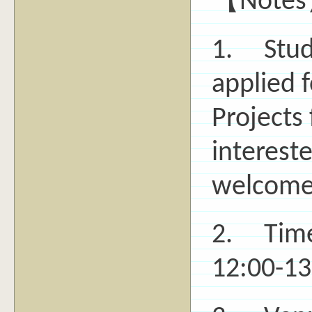
【Note
1. Stud
applied 
Projects
interest
welcome 
2. Time:
12:00-13