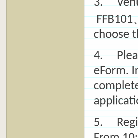
3. Venu
FFB101、
choose t
4. Please
eForm. I
complete
applicati
5. Regis
From 10