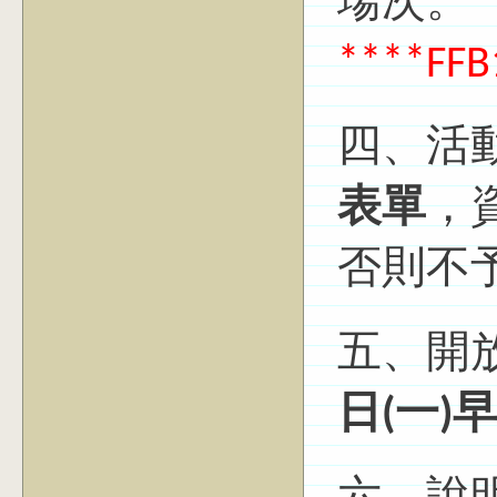
場次。
*
**
**FFB
四、活
表單
，
否則不
五、開
日
(
一
)
早