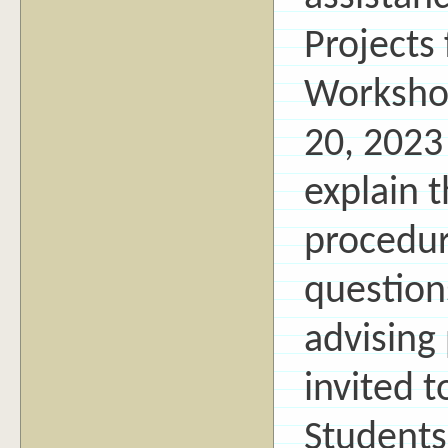
Projects
Workshop
20, 2023
explain t
procedur
question
advising
invited t
Students 