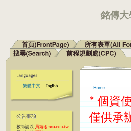
銘傳大學
首頁(FrontPage)
所有表單(All Fo
Main menu
搜尋(Search)
前程規劃處(CPC)
Languages
繁體中文
English
Home
You are here
* 個
僅供承
公告事項
教師請以
員編@mcu.edu.tw