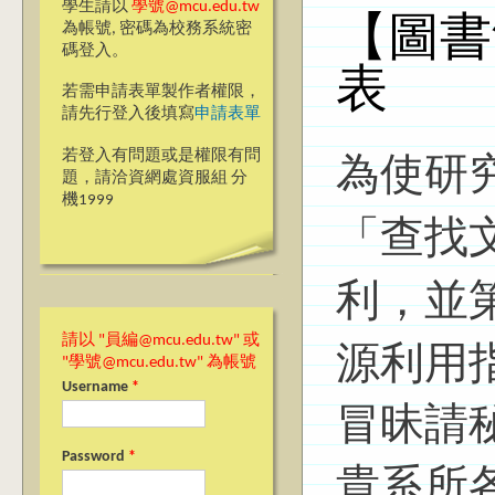
學生請以
學號@mcu.edu.tw
【圖書
為帳號, 密碼為校務系統密
碼登入。
表
若需申請表單製作者權限，
請先行登入後填寫
申請表單
為使研
若登入有問題或是權限有問
題，請洽資網處資服組 分
機1999
「查找
利，並
源利用
請以 "員編@mcu.edu.tw" 或
"學號@mcu.edu.tw" 為帳號
Username
*
冒昧請
Password
*
貴系所