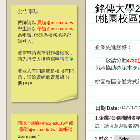
銘傳大學2
公告事項
(桃園校區
教師請以
員編@mcu.edu.tw
學生請以
學號@mcu.edu.tw
為帳號, 密碼為校務系統密
碼登入。
企業先進您好：
若需申請表單製作者權限，
請先行登入後填寫
申請表單
敬請協助
4/30
另請協助確認本次
若登入有問題或是權限有問
題，請洽資網處資服組 分
桃園校區交通方式
機1999
04/21/2
日期 Date:
1.企業/公務機關名
請以 "員編@mcu.edu.tw" 或
註：請填寫與報名資
"學號@mcu.edu.tw" 為帳號
Username
*
2.姓名
*