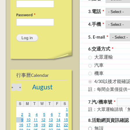
3.電話
*
Password
*
4.手機
*
5. E-mail
*
6.交通方式
*
大眾運輸
汽車
機車
行事曆Calendar
4/30以後才能確
August
»
«
註：每間企業僅提供
7.汽/機車號
*
S
M
T
W
T
F
S
1
註：大眾運輸請填「
2
3
4
5
6
7
8
9
10
11
12
13
14
15
8.活動網頁資訊確認
16
17
18
19
20
21
22
無誤
23
24
25
26
27
28
29