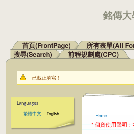
銘傳大學
首頁(FrontPage)
所有表單(All Fo
Main menu
搜尋(Search)
前程規劃處(CPC)
已截止填寫！
Warning message
Languages
繁體中文
English
Home
You are here
* 個資使用聲明