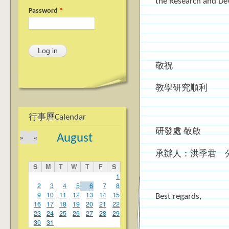
the Research and Dev
Password
*
敬祝
教學研究順利
行事曆Calendar
研發處 敬啟
August
»
«
承辦人：洪季君 分
S
M
T
W
T
F
S
1
2
3
4
5
6
7
8
9
10
11
12
13
14
15
Best regards,
16
17
18
19
20
21
22
23
24
25
26
27
28
29
30
31