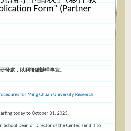
lication Form" (Partner
交研發處，以利後續辦理事宜。
rocedures for Ming Chuan University Research
arting today to October 31, 2023.
, School Dean or Director of the Center, send it to