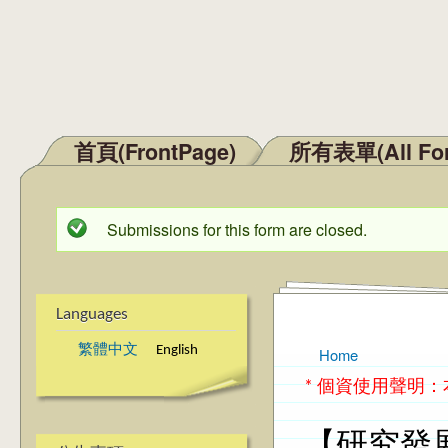
首頁(FrontPage)
所有表單(All Fo
Main menu
Submissions for this form are closed.
Status message
Languages
繁體中文
English
Home
You are here
* 個資使用聲明
【研究發