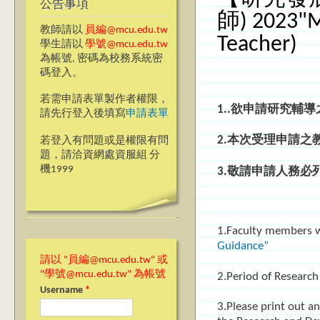
公告事項
師) 2023"MC
教師請以
員編@mcu.edu.tw
Teacher)
學生請以
學號@mcu.edu.tw
為帳號, 密碼為校務系統密
碼登入。
若需申請表單製作者權限，
1..欲申請研究輔
請先行登入後填寫
申請表單
2.本次受理申請之教
若登入有問題或是權限有問
題，請洽資網處資服組 分
機1999
3.敬請申請人務
1.Faculty members wh
Guidance”
請以 "員編@mcu.edu.tw" 或
"學號@mcu.edu.tw" 為帳號
2.Period of Research
Username
*
3.Please print out a