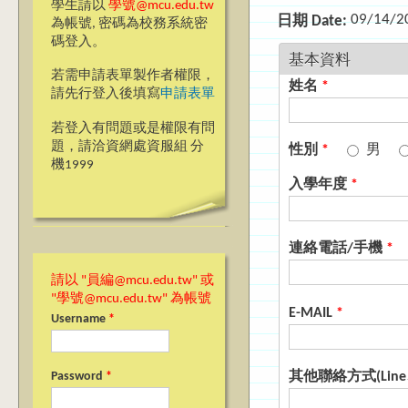
學生請以
學號@mcu.edu.tw
09/14/2
日期 Date:
為帳號, 密碼為校務系統密
碼登入。
基本資料
若需申請表單製作者權限，
姓名
*
請先行登入後填寫
申請表單
若登入有問題或是權限有問
題，請洽資網處資服組 分
性別
*
男
機1999
入學年度
*
連絡電話/手機
*
請以 "員編@mcu.edu.tw" 或
"學號@mcu.edu.tw" 為帳號
E-MAIL
*
Username
*
其他聯絡方式(Line
Password
*