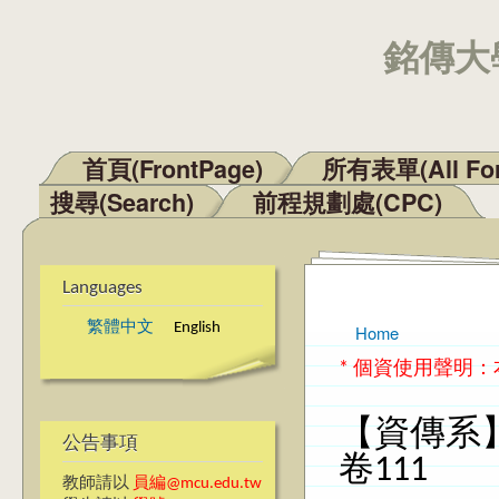
銘傳大學
首頁(FrontPage)
所有表單(All Fo
Main menu
搜尋(Search)
前程規劃處(CPC)
Languages
繁體中文
English
Home
You are here
* 個資使用聲明
【資傳系
公告事項
卷111
教師請以
員編@mcu.edu.tw