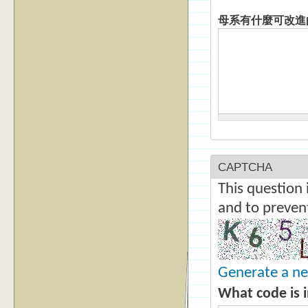
母系有什麼可改進
CAPTCHA
This question 
and to preven
Generate a n
What code is 