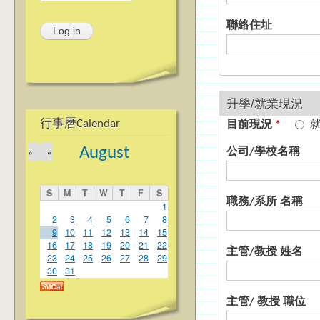
聯絡住址
升學/就業現況
行事曆Calendar
目前現況
*
August
»
«
公司/學校名稱
S
M
T
W
T
F
S
職務/系所 名稱
1
2
3
4
5
6
7
8
9
10
11
12
13
14
15
16
17
18
19
20
21
22
主管/教授 姓名
23
24
25
26
27
28
29
30
31
主管/ 教授 職位