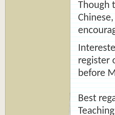
Though t
Chinese, 
encourag
Intereste
register
before M
Best reg
Teaching