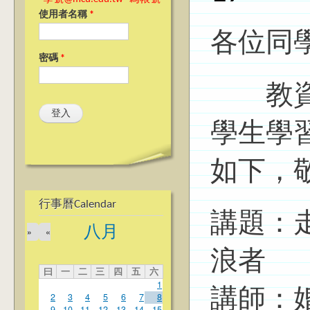
使用者名稱
*
各位同
密碼
*
教資中
學生學
如下，
行事曆Calendar
講題：
八月
»
«
浪者
曰
一
二
三
四
五
六
1
講師：
2
3
4
5
6
7
8
9
10
11
12
13
14
15