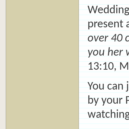
Wedding 
present 
over 40 
you her 
13:10, M
You can 
by your P
watching