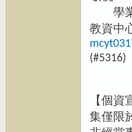
學業
教資中
mcyt031
(#5316)
【個資
集僅限