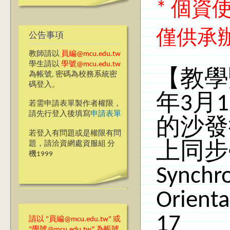
* 個
僅供承
公告事項
教師請以
員編@mcu.edu.tw
學生請以
學號@mcu.edu.tw
【教學
為帳號, 密碼為校務系統密
碼登入。
年3月
若需申請表單製作者權限，
請先行登入後填寫
申請表單
的沙發衝
若登入有問題或是權限有問
題，請洽資網處資服組 分
上同步
機1999
Synchr
Orient
17
請以 "員編@mcu.edu.tw" 或
"學號@mcu.edu.tw" 為帳號