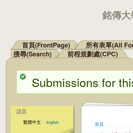
銘傳大學
首頁(FrontPage)
所有表單(All Fo
主選單
搜尋(Search)
前程規劃處(CPC)
Submissions for thi
狀態訊息
語言
繁體中文
English
首頁
您在這裡