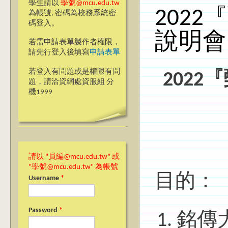
學生請以
學號@mcu.edu.tw
202
為帳號, 密碼為校務系統密
碼登入。
說明會
若需申請表單製作者權限，
請先行登入後填寫
申請表單
若登入有問題或是權限有問
202
題，請洽資網處資服組 分
機1999
請以 "員編@mcu.edu.tw" 或
"學號@mcu.edu.tw" 為帳號
目的：
Username
*
Password
*
銘傳