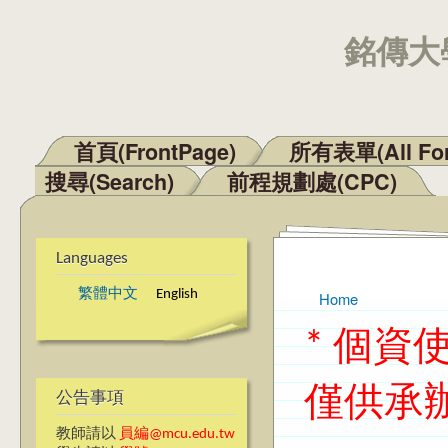
銘傳大學
首頁(FrontPage)
所有表單(All Fo
Main menu
搜尋(Search)
前程規劃處(CPC)
Languages
繁體中文
English
Home
You are here
* 個
僅供承
公告事項
教師請以
員編@mcu.edu.tw