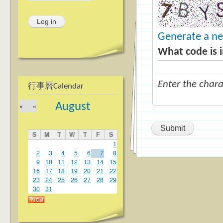
Generate a n
What code is 
Enter the char
行事曆Calendar
August
»
«
S
M
T
W
T
F
S
1
2
3
4
5
6
7
8
9
10
11
12
13
14
15
16
17
18
19
20
21
22
23
24
25
26
27
28
29
30
31