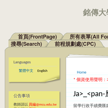
銘傳大學
首頁(FrontPage)
所有表單(All Fo
Main menu
搜尋(Search)
前程規劃處(CPC)
Languages
繁體中文
English
Home
You are here
* 個資使用聲明
Ja>_<p
公告事項
教師請以
員編@mcu.edu.tw
留學行政手續費匯