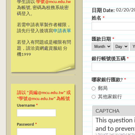
學生請以
學號@mcu.edu.tw
為帳號, 密碼為校務系統密
02/20/2
日期 Date:
碼登入。
姓名
*
若需申請表單製作者權限，
請先行登入後填寫
申請表單
匯款日期
*
若登入有問題或是權限有問
Month
Day
Ye
題，請洽資網處資服組 分
機1999
銀行帳號後五碼
*
哪家銀行匯款?
*
郵局
請以 "員編@mcu.edu.tw" 或
其他家銀行
"學號@mcu.edu.tw" 為帳號
Username
*
CAPTCHA
This question 
Password
*
and to preven