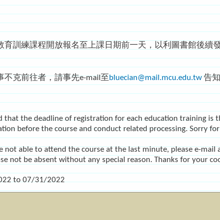
教育訓練課程開放報名至上課日期前一天，以利圖書館後續
不克前往者，請事先e-mail至
bluecian@mail.mcu.edu.tw
告知
that the deadline of registration for each education training is t
cation before the course and conduct related processing. Sorry fo
 not able to attend the course at the last minute, please e-mail a
ase not be absent without any special reason. Thanks for your co
022
to
07/31/2022