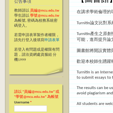
公告事項
教師請以
員編@mcu.edu.tw
在講求學術倫理的
學生請以
學號@mcu.edu.tw
為帳號, 密碼為校務系統密
Turnitin論
碼登入。
Turnitin產
若需申請表單製作者權限，
可能，進而提升論
請先行登入後填寫
申請表單
若登入有問題或是權限有問
圖書館將開設實體與
題，請洽資網處資服組 分
機1999
歡迎本校師生踴躍
Turnitin is an Intern
to submit essays to 
The results can be us
請以 "員編@mcu.edu.tw" 或
avoid plagiarism and
"學號@mcu.edu.tw" 為帳號
Username
*
All students are welc