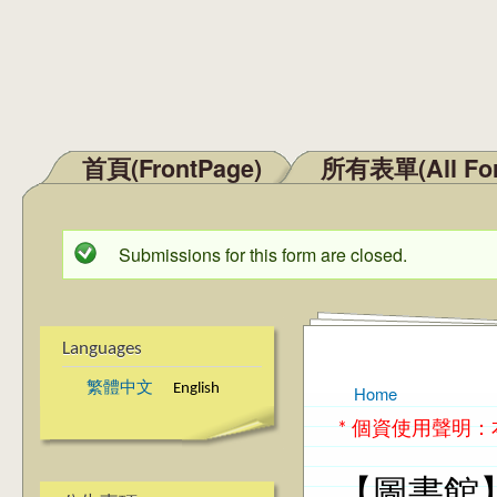
首頁(FrontPage)
所有表單(All Fo
Main menu
Submissions for this form are closed.
Status message
Languages
繁體中文
English
Home
You are here
* 個資使用聲明
【圖書館】