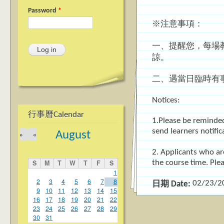
Password
*
※注意事項：
一、提醒您，每場
諒。
二、遇當日臨時有事
Notices:
行事曆Calendar
1.Please be reminded 
send learners notifi
August
»
«
2. Applicants who are
S
M
T
W
T
F
S
the course time. Ple
1
2
3
4
5
6
7
8
02/23/2
日期 Date:
9
10
11
12
13
14
15
16
17
18
19
20
21
22
23
24
25
26
27
28
29
30
31