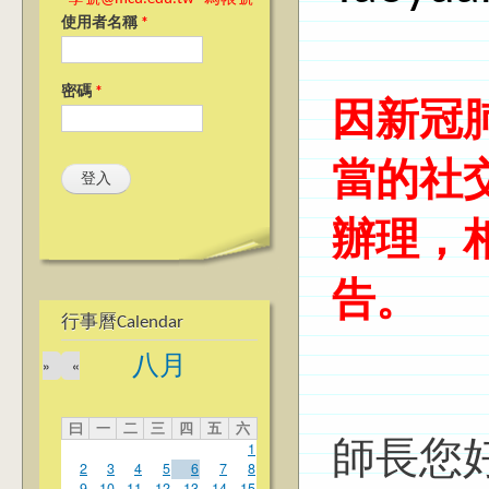
使用者名稱
*
密碼
*
因新冠
當的社
辦理，
告。
行事曆Calendar
八月
»
«
曰
一
二
三
四
五
六
1
師長您
2
3
4
5
6
7
8
9
10
11
12
13
14
15