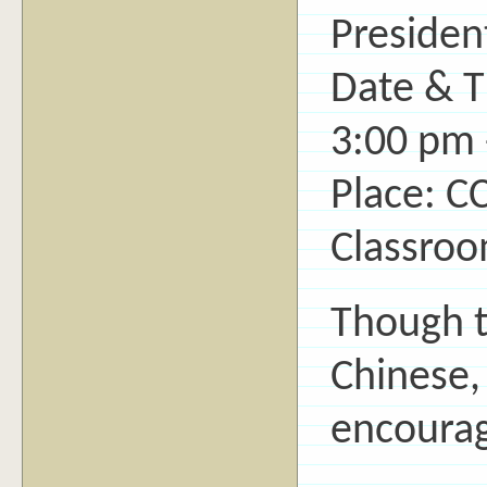
Presiden
Date & T
3:00 pm 
Place: C
Classro
Though t
Chinese, 
encourag