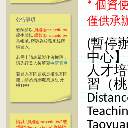
* 個
僅供承
公告事項
教師請以
員編@mcu.edu.tw
學生請以
學號@mcu.edu.tw
(暫停
為帳號, 密碼為校務系統密
碼登入。
中心】
若需申請表單製作者權限，
請先行登入後填寫
申請表單
人才培
若登入有問題或是權限有問
題，請洽資網處資服組 分
習（桃園
機1999
Distanc
Teachi
Taoyua
請以 "員編@mcu.edu.tw" 或
"學號@mcu.edu.tw" 為帳號