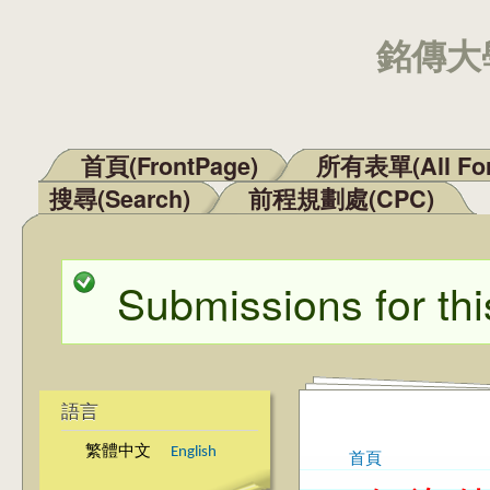
銘傳大學
首頁(FrontPage)
所有表單(All Fo
主選單
搜尋(Search)
前程規劃處(CPC)
Submissions for thi
狀態訊息
語言
繁體中文
English
首頁
您在這裡