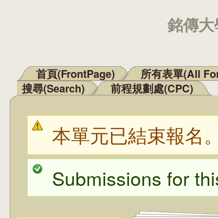
銘傳大學
首頁(FrontPage)
所有表單(All Fo
主選單
搜尋(Search)
前程規劃處(CPC)
本單元已結束報名
警告訊息
Submissions for thi
狀態訊息