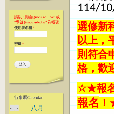
114/1
請以 "員編@mcu.edu.tw" 或
選修新
"學號@mcu.edu.tw" 為帳號
使用者名稱
*
以上，
密碼
*
則符合
格，歡
☆
★報
行事曆Calendar
報名
！
八月
»
«