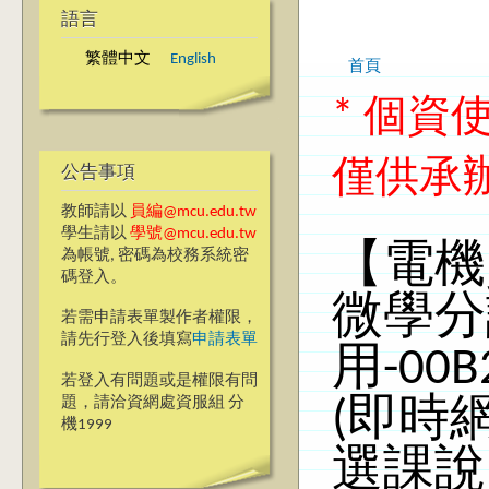
語言
繁體中文
English
首頁
您在這裡
* 個
僅供承
公告事項
教師請以
員編@mcu.edu.tw
學生請以
學號@mcu.edu.tw
【電機
為帳號, 密碼為校務系統密
碼登入。
微學分
若需申請表單製作者權限，
請先行登入後填寫
申請表單
用-0
若登入有問題或是權限有問
題，請洽資網處資服組 分
(即時
機1999
選課說