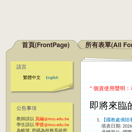
首頁(FrontPage)
所有表單(All Fo
主選單
語言
繁體中文
English
* 個資使用聲明
即將來臨
公告事項
教師請以
員編@mcu.edu.tw
【國教處僑陸
學生請以
學號@mcu.edu.tw
填表日期:
2026
為帳號, 密碼為校務系統密