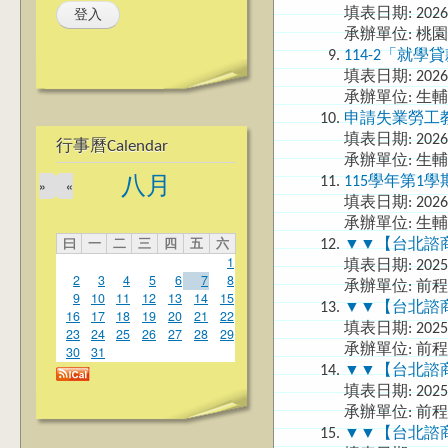
填表日期:
2026
承辦單位: 桃
114-2「就
填表日期:
2026
承辦單位: 生
申請失業勞工
填表日期:
2026
行事曆Calendar
承辦單位: 生
115學年第1
八月
»
«
填表日期:
2026
承辦單位: 生
曰
一
二
三
四
五
六
▼▼【台北諮商】英文版
1
填表日期:
2025
2
3
4
5
6
7
8
承辦單位: 前
9
10
11
12
13
14
15
▼▼【台北諮商】越南文
16
17
18
19
20
21
22
填表日期:
2025
23
24
25
26
27
28
29
承辦單位: 前
30
31
▼▼【台北諮商】印尼文
填表日期:
2025
承辦單位: 前
▼▼【台北諮商