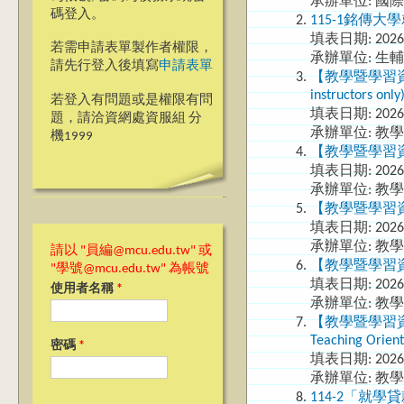
承辦單位: 國
碼登入。
115-1銘傳
填表日期:
2026
若需申請表單製作者權限，
承辦單位: 生
請先行登入後填寫
申請表單
【教學暨學習資源中
instructors only
若登入有問題或是權限有問
填表日期:
2026
題，請洽資網處資服組 分
承辦單位: 教
機1999
【教學暨學習資
填表日期:
2026
承辦單位: 教
【教學暨學習資
填表日期:
2026
承辦單位: 教
請以 "員編@mcu.edu.tw" 或
【教學暨學習資
"學號@mcu.edu.tw" 為帳號
填表日期:
2026
使用者名稱
*
承辦單位: 教
【教學暨學習資源
Teaching Orien
密碼
*
填表日期:
2026
承辦單位: 教
114-2「就