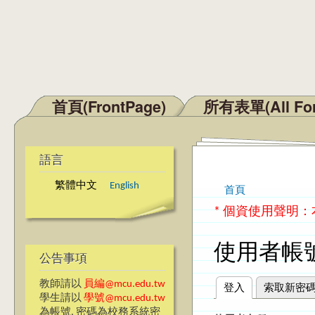
首頁(FrontPage)
所有表單(All Fo
主選單
語言
繁體中文
English
首頁
您在這裡
* 個資使用聲明
使用者帳
公告事項
教師請以
員編@mcu.edu.tw
登入
(作用中頁籤)
索取新密
主要索引標籤
學生請以
學號@mcu.edu.tw
為帳號, 密碼為校務系統密