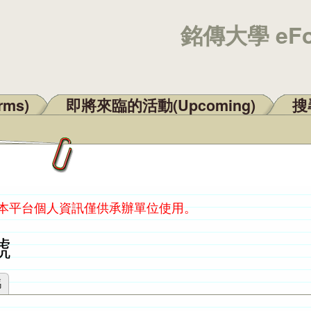
銘傳大學 eF
rms)
即將來臨的活動(Upcoming)
搜尋
：本平台個人資訊僅供承辦單位使用。
號
碼