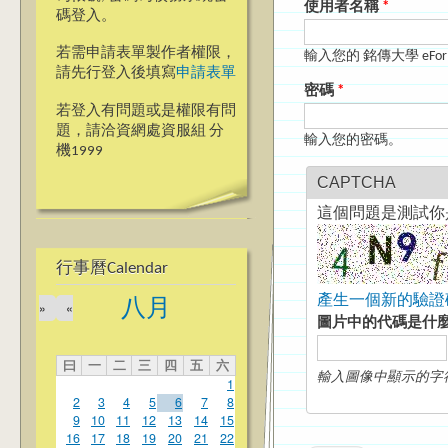
使用者名稱
*
碼登入。
若需申請表單製作者權限，
輸入您的 銘傳大學 eFo
請先行登入後填寫
申請表單
密碼
*
若登入有問題或是權限有問
題，請洽資網處資服組 分
輸入您的密碼。
機1999
CAPTCHA
這個問題是測試你
行事曆Calendar
產生一個新的驗證
八月
»
«
圖片中的代碼是什
曰
一
二
三
四
五
六
輸入圖像中顯示的字
1
2
3
4
5
6
7
8
9
10
11
12
13
14
15
16
17
18
19
20
21
22