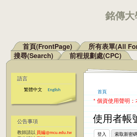
銘傳大學
首頁(FrontPage)
所有表單(All Fo
主選單
搜尋(Search)
前程規劃處(CPC)
語言
繁體中文
English
首頁
您在這裡
* 個資使用聲明
使用者帳
公告事項
教師請以
員編@mcu.edu.tw
登入
(作用中頁籤)
索取新密