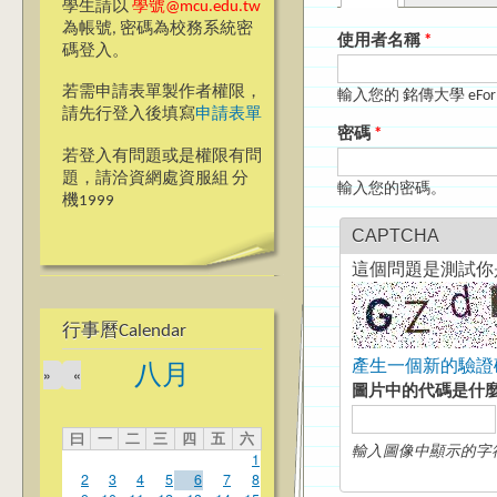
主要索引標籤
學生請以
學號@mcu.edu.tw
為帳號, 密碼為校務系統密
使用者名稱
*
碼登入。
若需申請表單製作者權限，
輸入您的 銘傳大學 eFo
請先行登入後填寫
申請表單
密碼
*
若登入有問題或是權限有問
題，請洽資網處資服組 分
輸入您的密碼。
機1999
CAPTCHA
這個問題是測試你
行事曆Calendar
產生一個新的驗證
八月
»
«
圖片中的代碼是什
曰
一
二
三
四
五
六
輸入圖像中顯示的字
1
2
3
4
5
6
7
8