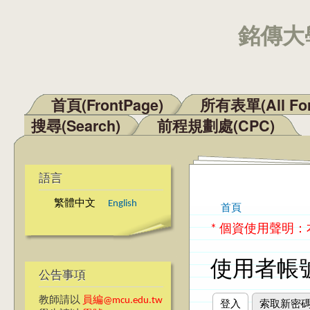
銘傳大學
首頁(FrontPage)
所有表單(All Fo
主選單
搜尋(Search)
前程規劃處(CPC)
語言
繁體中文
English
首頁
您在這裡
* 個資使用聲明
使用者帳
公告事項
教師請以
員編@mcu.edu.tw
登入
(作用中頁籤)
索取新密