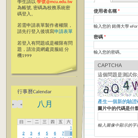
主要索引標籤
學生請以
學號@mcu.edu.tw
為帳號, 密碼為校務系統密
使用者名稱
*
碼登入。
若需申請表單製作者權限，
輸入您的 銘傳大學 eFo
請先行登入後填寫
申請表單
密碼
*
若登入有問題或是權限有問
題，請洽資網處資服組 分
輸入您的密碼。
機1999
CAPTCHA
這個問題是測試你
行事曆Calendar
產生一個新的驗證
八月
»
«
圖片中的代碼是什
曰
一
二
三
四
五
六
輸入圖像中顯示的字
1
2
3
4
5
6
7
8