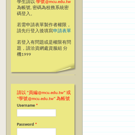
學生請以
學號@mcu.edu.tw
Pages
為帳號, 密碼為校務系統密
碼登入。
若需申請表單製作者權限，
請先行登入後填寫
申請表單
若登入有問題或是權限有問
題，請洽資網處資服組 分
機1999
請以 "員編@mcu.edu.tw" 或
"學號@mcu.edu.tw" 為帳號
Username
*
Password
*