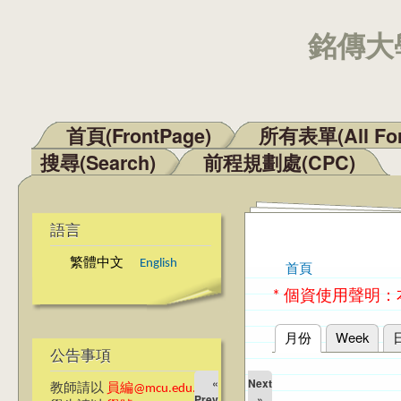
銘傳大學
首頁(FrontPage)
所有表單(All Fo
主選單
搜尋(Search)
前程規劃處(CPC)
語言
繁體中文
English
首頁
您在這裡
* 個資使用聲明
月份
(作用中頁籤)
Week
主要索引標籤
公告事項
«
Next
教師請以
員編@mcu.edu.tw
Prev
»