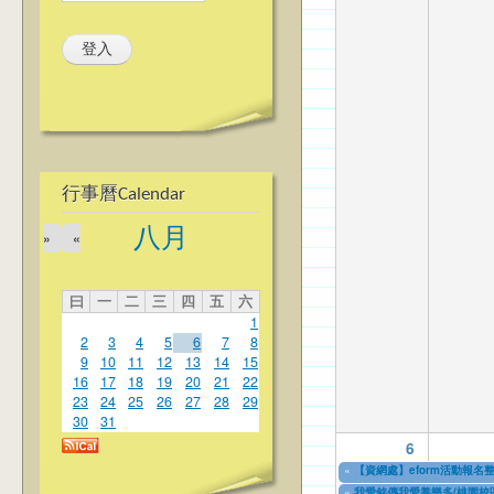
行事曆Calendar
八月
»
«
曰
一
二
三
四
五
六
1
2
3
4
5
6
7
8
9
10
11
12
13
14
15
16
17
18
19
20
21
22
23
24
25
26
27
28
29
30
31
6
«
【資網處】eform活動報
03/27/2013
to
12/31/2027
«
我愛銘傳我愛養樂多(桃園校區