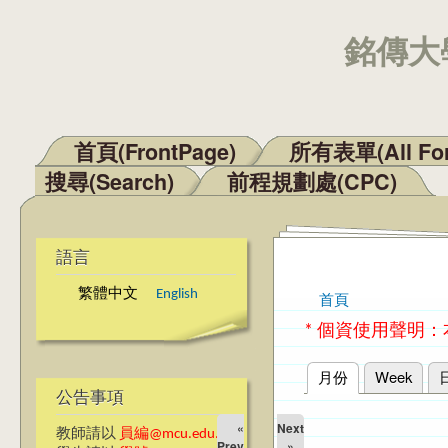
銘傳大學
首頁(FrontPage)
所有表單(All Fo
主選單
搜尋(Search)
前程規劃處(CPC)
語言
繁體中文
English
首頁
您在這裡
* 個資使用聲明
月份
(作用中頁籤)
Week
主要索引標籤
公告事項
«
Next
教師請以
員編@mcu.edu.tw
Prev
»