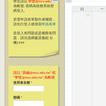
學生請以
學號@mcu.edu.tw
為帳號, 密碼為校務系統密
曰
一
碼登入。
29
若需申請表單製作者權限，
請先行登入後填寫
申請表單
若登入有問題或是權限有問
題，請洽資網處資服組 分
機1999
請以 "員編@mcu.edu.tw" 或
"學號@mcu.edu.tw" 為帳號
使用者名稱
*
密碼
*