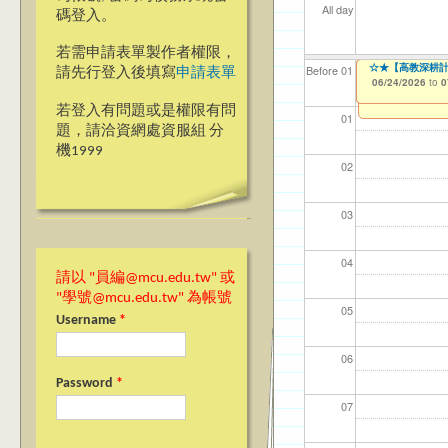
All day
碼登入。
若需申請表單製作者權限，
114學年度前程
:::::【臺北校區】114
☀☀☀ 【桃園校區
【教學暨學習資源中心】1
☆★【高教深耕計
【資網處】efo
【財務處】工讀
【財務處】漏打
Before 01
請先行登入後填寫
申請表單
者申請
10/01/2025
03/01/2026
03/20/2026
06/23/2026
06/24/2026
11/12/2021
11/15/2021
to
to
to
to
to
to
to
0
0
0
0
0
03/27/2013
to
若登入有問題或是權限有問
01
題，請洽資網處資服組 分
機1999
02
03
04
請以 "員編@mcu.edu.tw" 或
"學號@mcu.edu.tw" 為帳號
05
Username
*
06
Password
*
07