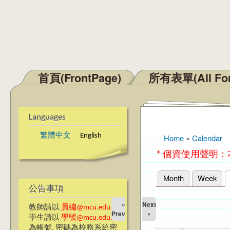
首頁(FrontPage)
所有表單(All Fo
Main menu
Languages
繁體中文
English
Home
»
Calendar
You are here
* 個資使用聲明
Month
Week
Primary tabs
公告事項
«
Next
教師請以
員編@mcu.edu.tw
Prev
»
學生請以
學號@mcu.edu.tw
為帳號, 密碼為校務系統密