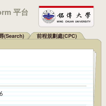
orm 平台
(Search)
前程規劃處(CPC)
6