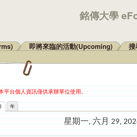
銘傳大學 eF
rms)
即將來臨的活動(Upcoming)
搜尋
：本平台個人資訊僅供承辦單位使用。
日
(作用中頁籤)
年
星期一, 六月 29, 202