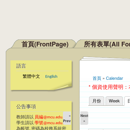
首頁(FrontPage)
所有表單(All Fo
主選單
語言
繁體中文
English
首頁
»
Calendar
您在這裡
* 個資使用聲明
月份
Week
主要索引標籤
公告事項
«
Next
教師請以
員編@mcu.edu.tw
Prev
»
學生請以
學號@mcu.edu.tw
為帳號, 密碼為校務系統密