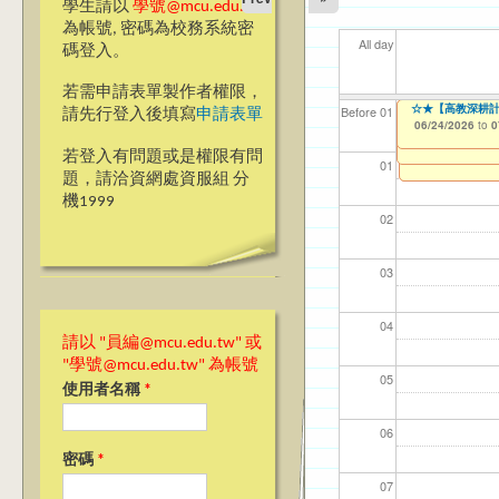
學生請以
學號@mcu.edu.tw
為帳號, 密碼為校務系統密
All day
碼登入。
若需申請表單製作者權限，
【教學暨學習資源中心
☆★【高教深耕計
【資網處】efor
【財務處】工讀
【財務處】漏打
11
11
【學
商品
教務
Before 01
請先行登入後填寫
申請表單
Application Form
整合系統～表單製
錄
06/24/2026
11/12/2021
04/1
02/0
07/1
11/0
11/0
to
to
0
06/23/2026
07/31/2027
to
0
03/27/2013
11/15/2021
to
to
若登入有問題或是權限有問
12/31/2027
07/31/2027
01
題，請洽資網處資服組 分
機1999
02
03
04
請以 "員編@mcu.edu.tw" 或
"學號@mcu.edu.tw" 為帳號
05
使用者名稱
*
06
密碼
*
07