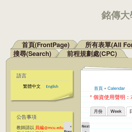
銘傳大學
首頁(FrontPage)
所有表單(All Fo
主選單
搜尋(Search)
前程規劃處(CPC)
語言
繁體中文
English
首頁
»
Calendar
您在這裡
* 個資使用聲明
月份
Week
主要索引標籤
公告事項
«
Next
教師請以
員編@mcu.edu.tw
Prev
»