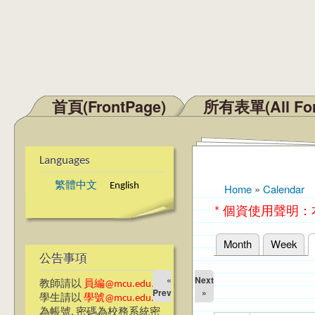
首頁(FrontPage)
所有表單(All Fo
Main menu
Languages
繁體中文
English
Home
»
Calendar
You are here
* 個資使用聲明
Month
Week
Primary tabs
公告事項
«
Next
教師請以
員編@mcu.edu.tw
Prev
»
學生請以
學號@mcu.edu.tw
為帳號, 密碼為校務系統密