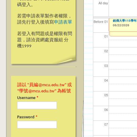
All day
碼登入。
若需申請表單製作者權限，
【教學暨學習資源中
銘傳大學115學
【資網處】efo
【財務處】工讀
【財務處】漏打
Before 01
請先行登入後填寫
申請表單
者申請
06/22/2026
06/12/2026
11/12/2021
11/15/2021
to
to
to
0
03/27/2013
to
若登入有問題或是權限有問
01
題，請洽資網處資服組 分
機1999
02
03
04
請以 "員編@mcu.edu.tw" 或
"學號@mcu.edu.tw" 為帳號
05
Username
*
06
Password
*
07