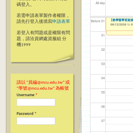
All day
碼登入。
若需申請表單製作者權限，
【教學暨學習資源中
【教學暨學習資源中
【資網處】efo
【財務處】工讀
【財務處】漏打
Before 01
請先行登入後填寫
申請表單
者申請
06/12/2026
06/12/2026
11/12/2021
11/15/2021
to
to
to
to
0
0
03/27/2013
to
若登入有問題或是權限有問
01
題，請洽資網處資服組 分
機1999
02
03
04
請以 "員編@mcu.edu.tw" 或
"學號@mcu.edu.tw" 為帳號
05
Username
*
06
Password
*
07