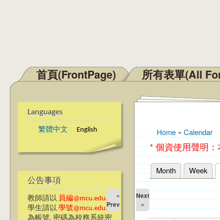
首頁(FrontPage)
所有表單(All Fo
Main menu
Languages
繁體中文
English
Home
»
Calendar
You are here
* 個資使用聲明
Month
Week
Primary tabs
公告事項
«
Next
教師請以
員編@mcu.edu.tw
Prev
»
學生請以
學號@mcu.edu.tw
為帳號, 密碼為校務系統密