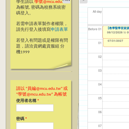
學生請以
學號@mcu.edu.tw
為帳號, 密碼為校務系統密
All day
碼登入。
若需申請表單製作者權限，
【教學暨學習資源中
【教學暨學習資源中
【資網處】efor
【財務處】工讀
【財務處】漏打
11
11
【學
教務
商品
Before 01
請先行登入後填寫
申請表單
整合系統～表單製
錄
06/12/2026
06/12/2026
11/12/2021
04/1
02/0
07/1
11/0
11/0
to
to
to
0
0
07/31/2027
03/27/2013
11/15/2021
to
to
若登入有問題或是權限有問
12/31/2027
07/31/2027
01
題，請洽資網處資服組 分
機1999
02
03
04
請以 "員編@mcu.edu.tw" 或
"學號@mcu.edu.tw" 為帳號
05
使用者名稱
*
06
密碼
*
07