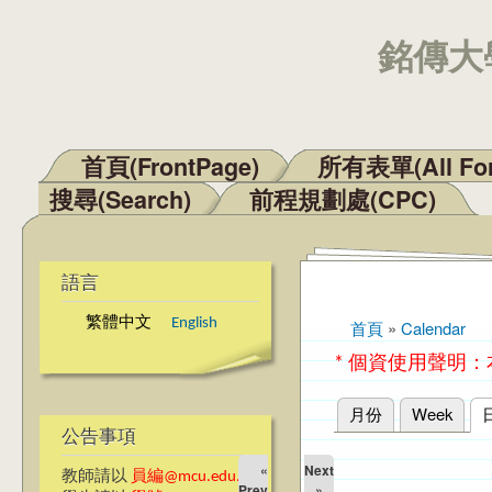
銘傳大學
首頁(FrontPage)
所有表單(All Fo
主選單
搜尋(Search)
前程規劃處(CPC)
語言
繁體中文
English
首頁
»
Calendar
您在這裡
* 個資使用聲明
月份
Week
主要索引標籤
公告事項
«
Next
教師請以
員編@mcu.edu.tw
Prev
»