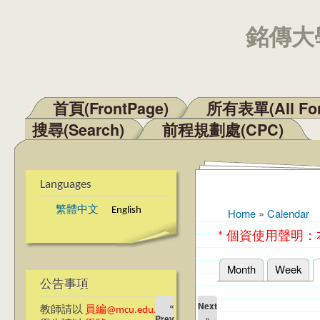
銘傳大學
首頁(FrontPage)
所有表單(All Fo
Main menu
搜尋(Search)
前程規劃處(CPC)
Languages
繁體中文
English
Home
»
Calendar
You are here
* 個資使用聲明
Month
Week
Primary tabs
公告事項
«
Next
教師請以
員編@mcu.edu.tw
Prev
»