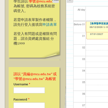
學生請以
學號@mcu.edu.tw
為帳號, 密碼為校務系統密
All day
碼登入。
若需申請表單製作者權限，
【教學暨學習資源中
【教學暨學習資源中
【資網處】efor
【財務處】工讀
【財務處】漏打
11
11
【學
教務
商品
Before 01
請先行登入後填寫
申請表單
整合系統～表單製
錄
06/12/2026
06/12/2026
11/12/2021
04/1
02/0
07/1
11/0
11/0
to
to
to
0
0
07/31/2027
03/27/2013
11/15/2021
to
to
若登入有問題或是權限有問
12/31/2027
07/31/2027
01
題，請洽資網處資服組 分
機1999
02
03
04
請以 "員編@mcu.edu.tw" 或
"學號@mcu.edu.tw" 為帳號
05
Username
*
06
Password
*
07