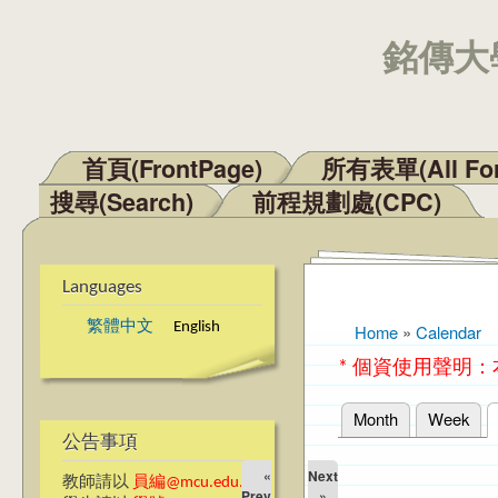
銘傳大學
首頁(FrontPage)
所有表單(All Fo
Main menu
搜尋(Search)
前程規劃處(CPC)
Languages
繁體中文
English
Home
»
Calendar
You are here
* 個資使用聲明
Month
Week
Primary tabs
公告事項
«
Next
教師請以
員編@mcu.edu.tw
Prev
»