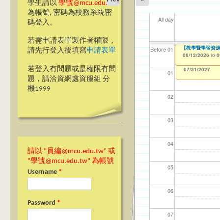
學生請以
學號@mcu.edu.tw
為帳號, 密碼為校務系統密
All day
碼登入。
若需申請表單製作者權限，
【教學暨學習資源中
【教學暨學習資源中
【資網處】efor
【財務處】工讀
【財務處】漏打
11
11
【學
教務
商品
Before 01
請先行登入後填寫
申請表單
整合系統～表單製
錄
06/12/2026
06/12/2026
11/12/2021
04/1
02/0
07/1
11/0
11/0
to
to
to
0
0
07/31/2027
03/27/2013
11/15/2021
to
to
若登入有問題或是權限有問
12/31/2027
07/31/2027
01
題，請洽資網處資服組 分
機1999
02
03
04
請以 "員編@mcu.edu.tw" 或
"學號@mcu.edu.tw" 為帳號
05
Username
*
06
Password
*
07