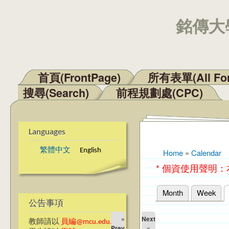
銘傳大學
首頁(FrontPage)
所有表單(All Fo
Main menu
搜尋(Search)
前程規劃處(CPC)
Languages
繁體中文
English
Home
»
Calendar
You are here
* 個資使用聲明
Month
Week
Primary tabs
公告事項
«
Next
教師請以
員編@mcu.edu.tw
Prev
»