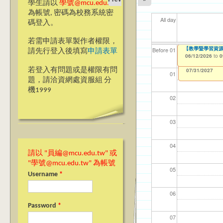
學生請以
學號@mcu.edu.tw
為帳號, 密碼為校務系統密
All day
碼登入。
若需申請表單製作者權限，
【教學暨學習資源中
【教學暨學習資源中
【資網處】efor
【財務處】工讀
【財務處】漏打
11
11
【學
教務
商品
Before 01
請先行登入後填寫
申請表單
整合系統～表單製
錄
06/12/2026
06/12/2026
11/12/2021
04/1
02/0
07/1
11/0
11/0
to
to
to
0
0
07/31/2027
03/27/2013
11/15/2021
to
to
若登入有問題或是權限有問
12/31/2027
07/31/2027
01
題，請洽資網處資服組 分
機1999
02
03
04
請以 "員編@mcu.edu.tw" 或
"學號@mcu.edu.tw" 為帳號
05
Username
*
06
Password
*
07