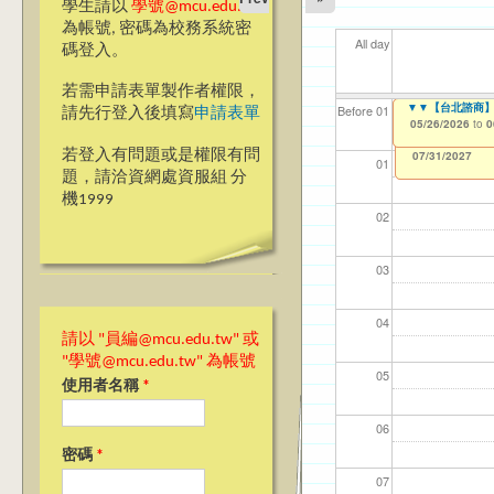
學生請以
學號@mcu.edu.tw
為帳號, 密碼為校務系統密
All day
碼登入。
若需申請表單製作者權限，
【教學暨學習資源
▼▼【台北諮商】
【資網處】efor
【財務處】工讀
【財務處】漏打
11
11
11
【學
教務
商品
Before 01
請先行登入後填寫
申請表單
整合系統～表單製
錄
05/18/2026
05/26/2026
11/12/2021
04/1
02/0
03/0
07/1
11/0
11/0
to
to
to
0
0
07/31/2027
03/27/2013
11/15/2021
to
to
若登入有問題或是權限有問
12/31/2027
07/31/2027
01
題，請洽資網處資服組 分
機1999
02
03
04
請以 "員編@mcu.edu.tw" 或
"學號@mcu.edu.tw" 為帳號
05
使用者名稱
*
06
密碼
*
07