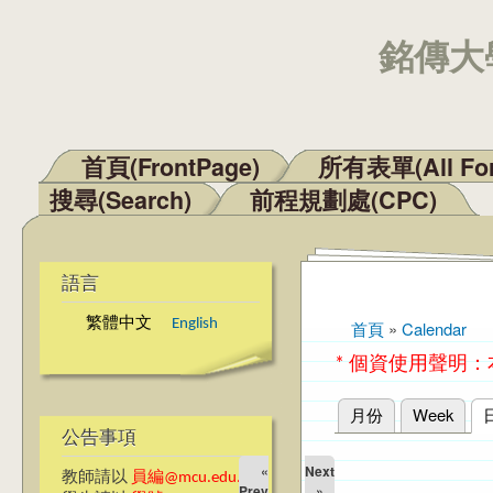
銘傳大學
首頁(FrontPage)
所有表單(All Fo
主選單
搜尋(Search)
前程規劃處(CPC)
語言
繁體中文
English
首頁
»
Calendar
您在這裡
* 個資使用聲明
月份
Week
主要索引標籤
公告事項
«
Next
教師請以
員編@mcu.edu.tw
Prev
»