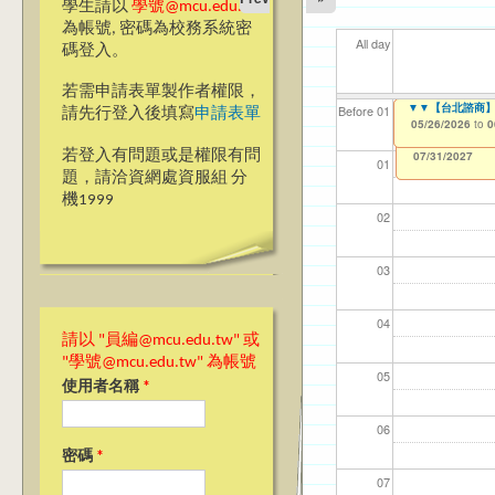
學生請以
學號@mcu.edu.tw
為帳號, 密碼為校務系統密
All day
碼登入。
若需申請表單製作者權限，
【教學暨學習資源
▼▼【台北諮商】
【資網處】efor
【財務處】工讀
【財務處】漏打
11
11
11
【學
教務
商品
Before 01
請先行登入後填寫
申請表單
整合系統～表單製
錄
05/18/2026
05/26/2026
11/12/2021
04/1
02/0
03/0
07/1
11/0
11/0
to
to
to
0
0
07/31/2027
03/27/2013
11/15/2021
to
to
若登入有問題或是權限有問
12/31/2027
07/31/2027
01
題，請洽資網處資服組 分
機1999
02
03
04
請以 "員編@mcu.edu.tw" 或
"學號@mcu.edu.tw" 為帳號
05
使用者名稱
*
06
密碼
*
07