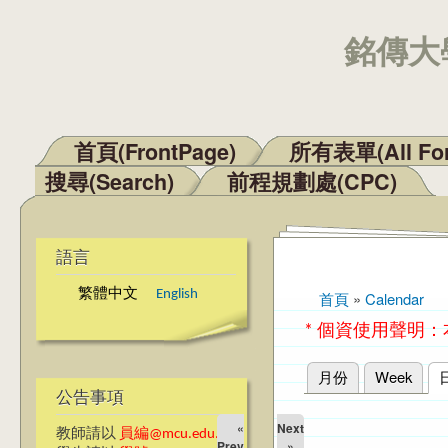
銘傳大學
首頁(FrontPage)
所有表單(All Fo
主選單
搜尋(Search)
前程規劃處(CPC)
語言
繁體中文
English
首頁
»
Calendar
您在這裡
* 個資使用聲明
月份
Week
主要索引標籤
公告事項
«
Next
教師請以
員編@mcu.edu.tw
Prev
»