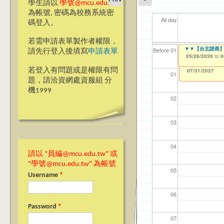
學生請以
學號@mcu.edu.tw
為帳號, 密碼為校務系統密
All day
碼登入。
若需申請表單製作者權限，
【教學暨學習資源
▼▼【台北諮商】
【資網處】efor
【財務處】工讀
【財務處】漏打
11
11
11
【學
教務
商品
Before 01
請先行登入後填寫
申請表單
整合系統～表單製
錄
05/18/2026
05/26/2026
11/12/2021
04/1
02/0
03/0
07/1
11/0
11/0
to
to
to
0
0
07/31/2027
03/27/2013
11/15/2021
to
to
若登入有問題或是權限有問
12/31/2027
07/31/2027
01
題，請洽資網處資服組 分
機1999
02
03
04
請以 "員編@mcu.edu.tw" 或
"學號@mcu.edu.tw" 為帳號
05
Username
*
06
Password
*
07