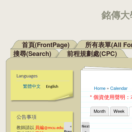
銘傳大學
首頁(FrontPage)
所有表單(All Fo
Main menu
搜尋(Search)
前程規劃處(CPC)
Languages
繁體中文
English
Home
»
Calendar
You are here
* 個資使用聲明
Month
Week
Primary tabs
公告事項
«
Next
教師請以
員編@mcu.edu.tw
Prev
»