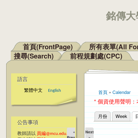
銘傳大學
首頁(FrontPage)
所有表單(All Fo
主選單
搜尋(Search)
前程規劃處(CPC)
語言
繁體中文
English
首頁
»
Calendar
您在這裡
* 個資使用聲明
月份
Week
主要索引標籤
公告事項
«
Next
教師請以
員編@mcu.edu.tw
Prev
»