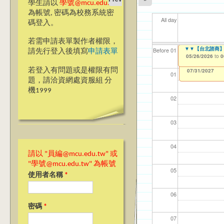
學生請以
學號@mcu.edu.tw
為帳號, 密碼為校務系統密
All day
碼登入。
若需申請表單製作者權限，
【教學暨學習資源
▼▼【台北諮商】
【資網處】efor
【財務處】工讀
【財務處】漏打
11
11
11
【學
教務
商品
Before 01
請先行登入後填寫
申請表單
整合系統～表單製
錄
05/18/2026
05/26/2026
11/12/2021
04/1
02/0
03/0
07/1
11/0
11/0
to
to
to
0
0
07/31/2027
03/27/2013
11/15/2021
to
to
若登入有問題或是權限有問
12/31/2027
07/31/2027
01
題，請洽資網處資服組 分
機1999
02
03
04
請以 "員編@mcu.edu.tw" 或
"學號@mcu.edu.tw" 為帳號
05
使用者名稱
*
06
密碼
*
07