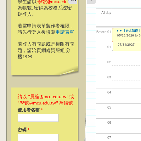
學生請以
學號@mcu.edu.tw
為帳號, 密碼為校務系統密
All day
碼登入。
若需申請表單製作者權限，
【教學暨學習資源
▼▼【台北諮商】
【資網處】efor
【財務處】工讀
【財務處】漏打
11
11
11
【學
教務
商品
Before 01
請先行登入後填寫
申請表單
整合系統～表單製
錄
05/18/2026
05/26/2026
11/12/2021
04/1
02/0
03/0
07/1
11/0
11/0
to
to
to
0
0
07/31/2027
03/27/2013
11/15/2021
to
to
若登入有問題或是權限有問
12/31/2027
07/31/2027
01
題，請洽資網處資服組 分
機1999
02
03
04
請以 "員編@mcu.edu.tw" 或
"學號@mcu.edu.tw" 為帳號
05
使用者名稱
*
06
密碼
*
07