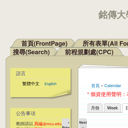
銘傳大學
首頁(FrontPage)
所有表單(All Fo
主選單
搜尋(Search)
前程規劃處(CPC)
語言
繁體中文
English
首頁
»
Calendar
您在這裡
* 個資使用聲明
月份
Week
主要索引標籤
公告事項
«
Next
教師請以
員編@mcu.edu.tw
Prev
»