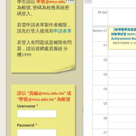
學生請以
學號@mcu.edu.tw
為帳號, 密碼為校務系統密
All day
碼登入。
若需申請表單製作者權限，
▼▼【台北諮商】
【教學暨學習資源
【資網處】efor
【財務處】工讀
【財務處】漏打
11
11
11
【學
教務
商品
Before 01
請先行登入後填寫
申請表單
師教學研習 2024-25 
整合系統～表單製
錄
05/26/2026
11/12/2021
04/1
02/0
03/0
07/1
11/0
11/0
to
to
0
07/31/2027
Achievement Sha
03/27/2013
11/15/2021
to
to
若登入有問題或是權限有問
05/27/2026
12/31/2027
07/31/2027
to
0
01
題，請洽資網處資服組 分
機1999
02
03
04
請以 "員編@mcu.edu.tw" 或
"學號@mcu.edu.tw" 為帳號
05
Username
*
06
Password
*
07