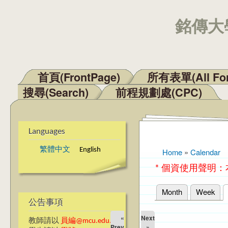
銘傳大學
首頁(FrontPage)
所有表單(All Fo
Main menu
搜尋(Search)
前程規劃處(CPC)
Languages
繁體中文
English
Home
»
Calendar
You are here
* 個資使用聲明
Month
Week
Primary tabs
公告事項
«
Next
教師請以
員編@mcu.edu.tw
Prev
»