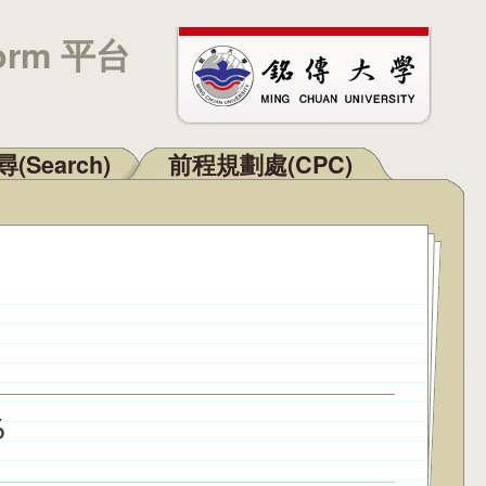
orm 平台
(Search)
前程規劃處(CPC)
6