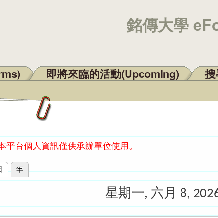
銘傳大學 eF
rms)
即將來臨的活動(Upcoming)
搜尋
：本平台個人資訊僅供承辦單位使用。
日
(作用中頁籤)
年
星期一, 六月 8, 202