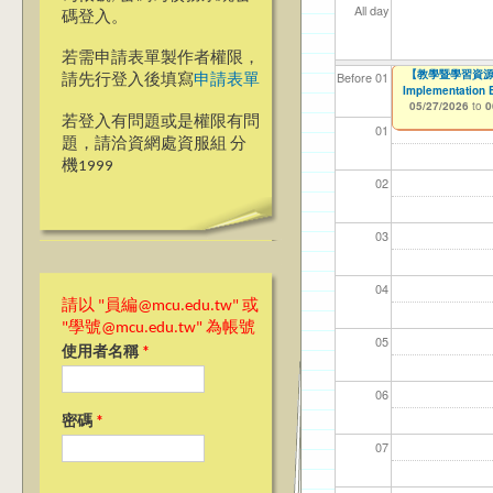
All day
碼登入。
若需申請表單製作者權限，
▼▼【台北諮商】
【教學暨學習資源中心
【資網處】efo
【財務處】工讀
【財務處】漏打
Before 01
請先行登入後填寫
申請表單
Implementation 
者申請
05/26/2026
11/12/2021
11/15/2021
to
to
to
0
05/27/2026
to
0
03/27/2013
to
若登入有問題或是權限有問
01
題，請洽資網處資服組 分
機1999
02
03
04
請以 "員編@mcu.edu.tw" 或
"學號@mcu.edu.tw" 為帳號
05
使用者名稱
*
06
密碼
*
07