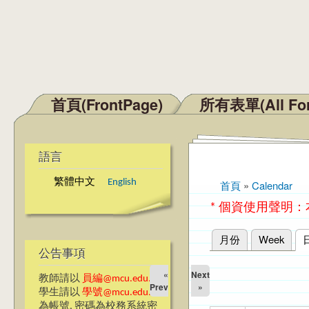
首頁(FrontPage)
所有表單(All Fo
主選單
語言
繁體中文
English
首頁
»
Calendar
您在這裡
* 個資使用聲明
月份
Week
主要索引標籤
公告事項
«
Next
教師請以
員編@mcu.edu.tw
Prev
»
學生請以
學號@mcu.edu.tw
為帳號, 密碼為校務系統密