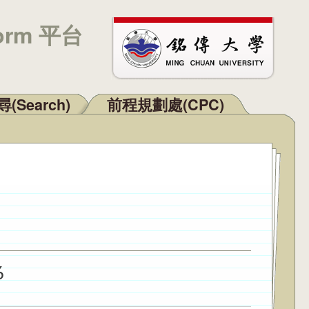
orm 平台
(Search)
前程規劃處(CPC)
6