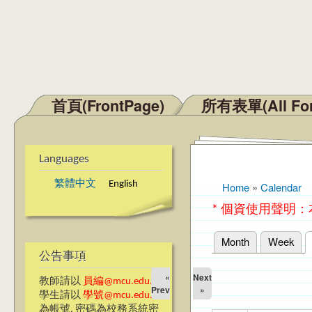
首頁(FrontPage)
所有表單(All Fo
Main menu
Languages
繁體中文
English
Home
»
Calendar
You are here
* 個資使用聲明
Month
Week
Primary tabs
公告事項
«
Next
教師請以
員編@mcu.edu.tw
Prev
»
學生請以
學號@mcu.edu.tw
為帳號, 密碼為校務系統密