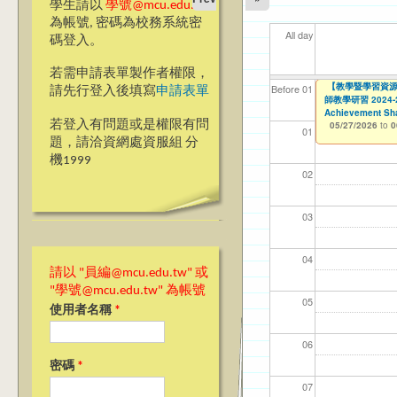
學生請以
學號@mcu.edu.tw
為帳號, 密碼為校務系統密
All day
碼登入。
若需申請表單製作者權限，
▼▼【台北諮商】
【教學暨學習資源
【資網處】efor
【財務處】工讀
【財務處】漏打
11
11
11
【學
教務
商品
Before 01
請先行登入後填寫
申請表單
師教學研習 2024-25 
整合系統～表單製
錄
05/26/2026
11/12/2021
04/1
02/0
03/0
07/1
11/0
11/0
to
to
0
07/31/2027
Achievement Sha
03/27/2013
11/15/2021
to
to
若登入有問題或是權限有問
05/27/2026
12/31/2027
07/31/2027
to
0
01
題，請洽資網處資服組 分
機1999
02
03
04
請以 "員編@mcu.edu.tw" 或
"學號@mcu.edu.tw" 為帳號
05
使用者名稱
*
06
密碼
*
07