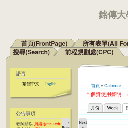
銘傳大學
首頁(FrontPage)
所有表單(All Fo
主選單
搜尋(Search)
前程規劃處(CPC)
語言
繁體中文
English
首頁
»
Calendar
您在這裡
* 個資使用聲明
月份
Week
主要索引標籤
公告事項
«
Next
教師請以
員編@mcu.edu.tw
Prev
»